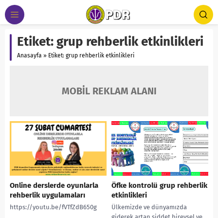
Etiket:
grup rehberlik etkinlikleri
Anasayfa
»
Etiket: grup rehberlik etkinlikleri
MOBİL REKLAM ALANI
Online derslerde oyunlarla
Öfke kontrolü grup rehberlik
rehberlik uygulamaları
etkinlikleri
https://youtu.be/fVTfZdB650g
Ülkemizde ve dünyamızda
giderek artan şiddet bireysel ve