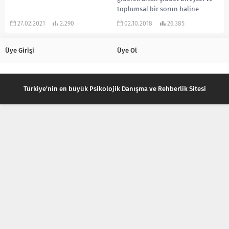
toplumsal bir sorun haline
gelmiştir. Şiddet ile mücadele de
27.02.2021
2.290
02.10.2018
26.385
bu çalışma Psikolojik...
Üye Girişi
Üye Ol
Türkiye'nin en büyük Psikolojik Danışma ve Rehberlik Sitesi