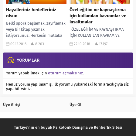
Hayalleriniz hedefleriniz
Özel eğitim ve kaynaştırma
olsun
için kullanılan kavramlar ve
kısaltmalar
Belki spora başlamak, zayıflamak
veya bir kitap yazmak
ÖZEL EĞİTİM VE KAYNAŞTIRMA
istiyorsunuz. Herkesin mutlaka
İÇİN KULLANILAN KAVRAM VE
gerçekleştirmek istediği bir
KISALTMALAR Merhaba arkadaşlar.
09.12.2016
8.203
22.10.2018
17.197
hayali veya hayalleri vardır. Peki
Özel eğitim ve kaynaştırma
sizin...
konularında bazen bazı durum,...
YORUMLAR
Yorum yapabilmek için
oturum açmalısınız
.
Henüz yorum yapılmamış. İlk yorumu yukarıdaki form aracılığıyla siz
yapabilirsiniz.
Üye Girişi
Üye Ol
Türkiye'nin en büyük Psikolojik Danışma ve Rehberlik Sitesi