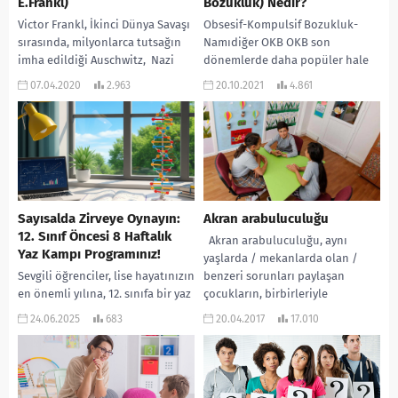
E.Frankl)
Bozukluk) Nedir?
Victor Frankl, İkinci Dünya Savaşı
Obsesif-Kompulsif Bozukluk-
sırasında, milyonlarca tutsağın
Namıdiğer OKB OKB son
imha edildiği Auschwitz, Nazi
dönemlerde daha popüler hale
toplama kamplarında yaşadığı
gelen bir rahatsızlıktır. Masumlar
07.04.2020
2.963
20.10.2021
4.861
mücadeleyi, tanık olduklarını ve
Apartmanı dizisinin Safiye
bu...
karakteri ile gündem kazanan...
Sayısalda Zirveye Oynayın:
Akran arabuluculuğu
12. Sınıf Öncesi 8 Haftalık
Akran arabuluculuğu, aynı
Yaz Kampı Programınız!
yaşlarda / mekanlarda olan /
Sevgili öğrenciler, lise hayatınızın
benzeri sorunları paylaşan
en önemli yılına, 12. sınıfa bir yaz
çocukların, birbirleriyle
arası kadar yakınsınız.
uyuşmazlıkların çözümüne
24.06.2025
683
20.04.2017
17.010
Önünüzdeki bu sekiz hafta,
yardımcı oldukları bir program,...
sadece dinlenmek...