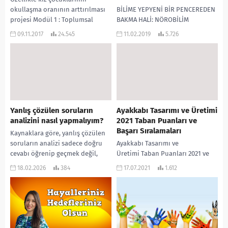
okullaşma oranının arttırılması
BİLİME YEPYENİ BİR PENCEREDEN
projesi Modül 1 : Toplumsal
BAKMA HALİ: NÖROBİLİM
cinsiyet ve kızların eğitimi
Nörobilim veyahut sinirbilim
09.11.2017
24.545
11.02.2019
5.726
Modül...
kelimesi hala Türk Dil
Kurumu’nda tanımlanmamış olsa
da günümüzde oldukça...
Yanlış çözülen soruların
Ayakkabı Tasarımı ve Üretimi
analizini nasıl yapmalıyım?
2021 Taban Puanları ve
Başarı Sıralamaları
Kaynaklara göre, yanlış çözülen
soruların analizi sadece doğru
Ayakkabı Tasarımı ve
cevabı öğrenip geçmek değil,
Üretimi Taban Puanları 2021 ve
hatanın “nedenini” tespit edip
Ayakkabı Tasarımı ve
18.02.2026
384
17.07.2021
1.612
ona göre aksiyon almaktır....
Üretimi Başarı Sıralamaları
2021 açıklandı. Sizler için
düzenlediğimiz puanlara
aşağıdaki tablodan
ulaşabilirsiniz 2021...