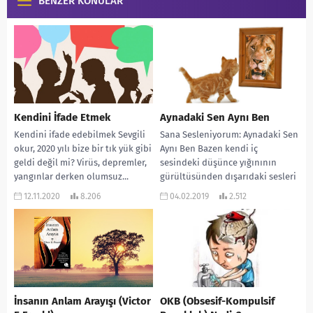
BENZER KONULAR
Kendini İfade Etmek
Aynadaki Sen Aynı Ben
Kendini ifade edebilmek Sevgili
Sana Sesleniyorum: Aynadaki Sen
okur, 2020 yılı bize bir tık yük gibi
Aynı Ben Bazen kendi iç
geldi değil mi? Virüs, depremler,
sesindeki düşünce yığınının
yangınlar derken olumsuz...
gürültüsünden dışarıdaki sesleri
duyamayanlar, bitirilmemiş bir işi
12.11.2020
8.206
04.02.2019
2.512
kalan...
İnsanın Anlam Arayışı (Victor
OKB (Obsesif-Kompulsif