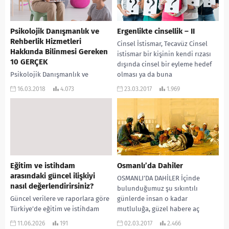
Psikolojik Danışmanlık ve
Ergenlikte cinsellik – II
Rehberlik Hizmetleri
Cinsel İstismar, Tecavüz Cinsel
Hakkında Bilinmesi Gereken
istismar bir kişinin kendi rızası
10 GERÇEK
dışında cinsel bir eyleme hedef
Psikolojik Danışmanlık ve
olması ya da buna
Rehberlik Hizmetleri Hakkında
kalkışılmasıdır. Kadın,...
16.03.2018
4.073
23.03.2017
1.969
Bilinmesi Gereken 10 GERÇEK Bu
yazının amacı, psikolojik
danışmanlık ve rehberlik
hizmetlerinin her öğrencinin...
Eğitim ve istihdam
Osmanlı’da Dahiler
arasındaki güncel ilişkiyi
OSMANLI’DA DAHİLER İçinde
nasıl değerlendirirsiniz?
bulunduğumuz şu sıkıntılı
Güncel verilere ve raporlara göre
günlerde insan o kadar
Türkiye’de eğitim ve istihdam
mutluluğa, güzel habere aç
arasındaki ilişki, geleneksel
kalıyor ki adeta güzeli, iyiyi
11.06.2026
191
02.03.2017
2.466