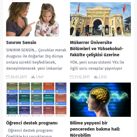
“eğitim arttıkça doğrudan
arayan...
istihdam ve refah artar”
varsayımından...
Sınırım Sensin
Mükerrer Üniversite
Bölümleri ve Yüksekokul-
SINIRIM SENSİN… Çocuklar merak
Fakülte çelişkisi üzerine
duygusu ile doğarlar. Dış dünya
onlara sürekli keşfedilecek,
YÖK, yeni sınav sistemi YKs ile
deneyimlenecek yeni imkanlar
ilgili soru cevaplar yayınlıyor
sunar. Çocuk bu merak
malum, yenisi burada. YKS de
20.01.2017
1.947
21.12.2017
2.012
yolculuğunda...
eski puan türleri kullanılmayacak
soru...
Öğrenci destek programı
Bilime yepyeni bir
pencereden bakma hali:
Öğrenci destek programı
Nörobilim
Özellikle kız çocuklarının