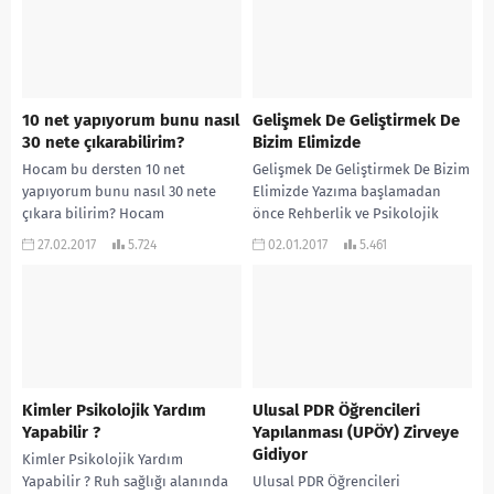
10 net yapıyorum bunu nasıl
Gelişmek De Geliştirmek De
30 nete çıkarabilirim?
Bizim Elimizde
Hocam bu dersten 10 net
Gelişmek De Geliştirmek De Bizim
yapıyorum bunu nasıl 30 nete
Elimizde Yazıma başlamadan
çıkara bilirim? Hocam
önce Rehberlik ve Psikolojik
matematikten 2-3 net yapıyorum
Danışmanlık bölümüne tamamen
27.02.2017
5.724
02.01.2017
5.461
benim istediğim bölüm...
kendi isteğim ile geldiğimi
belirtmek...
Kimler Psikolojik Yardım
Ulusal PDR Öğrencileri
Yapabilir ?
Yapılanması (UPÖY) Zirveye
Gidiyor
Kimler Psikolojik Yardım
Yapabilir ? Ruh sağlığı alanında
Ulusal PDR Öğrencileri