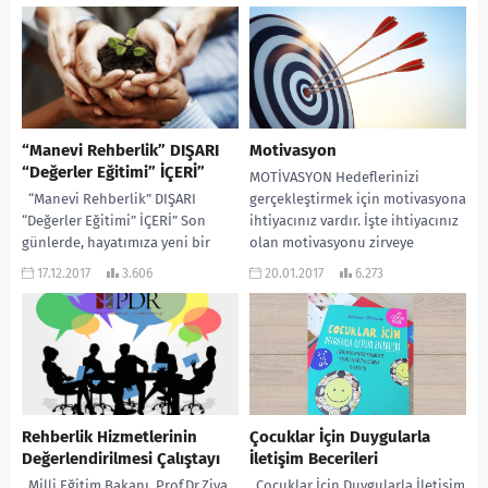
istismarını...
babalar sağlıklı kişiliğe sahip
çocuklar yetiştirmek ister. Peki...
“Manevi Rehberlik” DIŞARI
Motivasyon
“Değerler Eğitimi” İÇERİ”
MOTİVASYON Hedeflerinizi
“Manevi Rehberlik” DIŞARI
gerçekleştirmek için motivasyona
“Değerler Eğitimi” İÇERİ” Son
ihtiyacınız vardır. İşte ihtiyacınız
günlerde, hayatımıza yeni bir
olan motivasyonu zirveye
kavram girdi “Manevi Rehberlik”
ulaştırmak ve korumak için
17.12.2017
3.606
20.01.2017
6.273
Yeni reformları kabul etmek...
derlediğimiz yöntemler.
Hatırlamak Hedeflerinize...
Rehberlik Hizmetlerinin
Çocuklar İçin Duygularla
Değerlendirilmesi Çalıştayı
İletişim Becerileri
Milli Eğitim Bakanı Prof.Dr.Ziya
Çocuklar İçin Duygularla İletişim