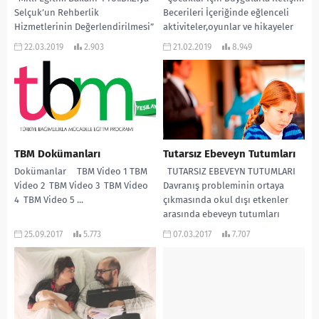
Selçuk’un Rehberlik
Becerileri İçeriğinde eğlenceli
Hizmetlerinin Değerlendirilmesi”
aktiviteler,oyunlar ve hikayeler
çalıştayı açış konuşması Tarih: 20
olan kitabımız 13 sayfadan
22.03.2019
2.903
21.02.2019
8.949
Mart 2019 Yer: Başkent
oluşmaktadır.3-12 yaş
Öğretmenevi Çalıştayı...
aralığındaki çocukların kendi...
TBM Dokümanları
Tutarsız Ebeveyn Tutumları
Dokümanlar TBM Video 1 TBM
TUTARSIZ EBEVEYN TUTUMLARI
Video 2 TBM Video 3 TBM Video
Davranış probleminin ortaya
4 TBM Video 5 ...
çıkmasında okul dışı etkenler
arasında ebeveyn tutumları
önemli bir yere sahiptir. Bu
25.09.2017
5.773
07.03.2017
7.707
problemleri...