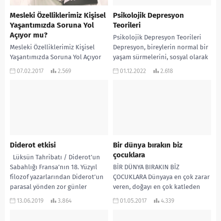
Mesleki Özelliklerimiz Kişisel
Psikolojik Depresyon
Yaşantımızda Soruna Yol
Teorileri
Açıyor mu?
Psikolojik Depresyon Teorileri
Mesleki Özelliklerimiz Kişisel
Depresyon, bireylerin normal bir
Yaşantımızda Soruna Yol Açıyor
yaşam sürmelerini, sosyal olarak
mu? Ben senin danışanın değilim
iş yerinde veya aile içinde
07.02.2017
2.569
01.12.2022
2.618
tepkisini pek fazla almak. Yahut
yaşamalarını engelleyen bir
eve iş getirmemeye...
duygudurum...
Diderot etkisi
Bir dünya bırakın biz
çocuklara
Lüksün Tahribatı / Diderot’un
Sabahlığı Fransa’nın 18. Yüzyıl
BİR DÜNYA BIRAKIN BİZ
filozof yazarlarından Diderot’un
ÇOCUKLARA Dünyaya en çok zarar
parasal yönden zor günler
veren, doğayı en çok katleden
yaşadığını duyan Rus Çariçesi...
canlı nedir, diye sorsam ne
13.06.2019
3.864
01.05.2017
4.339
derdiniz...