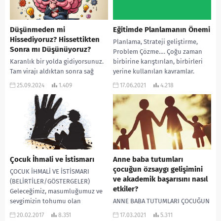
Düşünmeden mi
Eğitimde Planlamanın Önemi
Hissediyoruz? Hissettikten
Planlama, Strateji geliştirme,
Sonra mı Düşünüyoruz?
Problem Çözme…. Çoğu zaman
Karanlık bir yolda gidiyorsunuz.
birbirine karıştırılan, birbirleri
Tam virajı aldıktan sonra sağ
yerine kullanılan kavramlar.
şeritte dörtlüleri yakmış, duran
Planlama: Genel olarak
25.09.2024
1.409
17.06.2021
4.218
bir araba görüyorsunuz. Yan
belirlenen hedefler
koltukta oturan arkadaşınız...
doğrultusunda yapılacak...
Çocuk İhmali ve İstismarı
Anne baba tutumları
çocuğun özsaygı gelişimini
ÇOCUK İHMALİ VE İSTİSMARI
ve akademik başarısını nasıl
(BELİRTİLER/GÖSTERGELER)
etkiler?
Geleceğimiz, masumluğumuz ve
sevgimizin tohumu olan
ANNE BABA TUTUMLARI ÇOCUĞUN
çocuklarımız için onları korumak
ÖZSAYGI GELİŞİMİNİ VE AKADEMİK
20.02.2017
8.351
17.03.2021
5.311
adına çocuk ihmal ve
BAŞARISINI NASIL ETKİLER? Anne