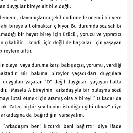
an duygular bireye ait bile değil.
irlemede, davranışlarını şekillendirmede önemli bir yere
hi bireye ait olmaktan çıkıyor. Bu durumda söz sahibi
lmadığı bir hayat birey için üzücü , yorucu ve yıpratıcı
an çıkabilir , kendi için değil de başkaları için yaşayan
ireylere aittir.
yin olaya veya duruma karşı bakış açısı, yorumu , verdiği
aktadır. Bir bakıma bireyler yaşadıkları duygulara
ni duyguları yaşatan “O” değil duyguları yaşayan hatta
idir. Mesela A bireyinin arkadaşıyla bir buluşma sözü
ayı iptal etmek için aramış olsa A bireyi “ O kadar da
ak. Zaten hiçbir şey benim istediğim gibi olmaz” diye
 arkadaşına da bağırdığını varsayalım.
 “Arkadaşım beni kızdırdı beni bağırttı” diye ifade