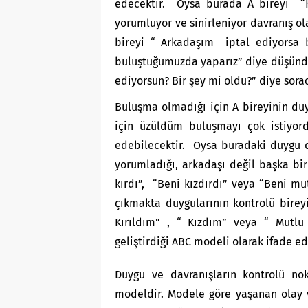
edecektir. Oysa burada A bireyi “H
yorumluyor ve sinirleniyor davranış ol
bireyi “ Arkadaşım iptal ediyorsa 
buluştuğumuzda yaparız” diye düşündü
ediyorsun? Bir şey mi oldu?” diye sora
Buluşma olmadığı için A bireyinin duy
için üzüldüm buluşmayı çok istiyord
edebilecektir. Oysa buradaki duygu de
yorumladığı, arkadaşı değil başka bir
kırdı”, “Beni kızdırdı” veya “Beni mut
çıkmakta duygularının kontrolü bireyi
Kırıldım” , “ Kızdım” veya “ Mutlu o
geliştirdiği ABC modeli olarak ifade e
Duygu ve davranışların kontrolü no
modeldir. Modele göre yaşanan olay v