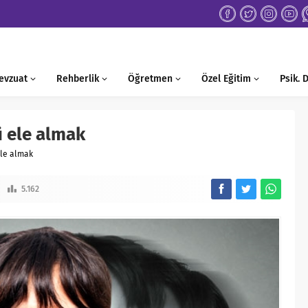
evzuat
Rehberlik
Öğretmen
Özel Eğitim
Psik.
 ele almak
ele almak
5.162