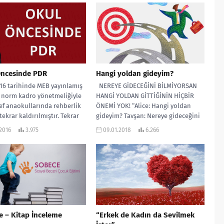
Öncesinde PDR
Hangi yoldan gideyim?
016 tarihinde MEB yayınlamış
NEREYE GİDECEĞİNİ BİLMİYORSAN
 norm kadro yönetmeliğiyle
HANGİ YOLDAN GİTTİĞİNİN HİÇBİR
f anaokullarında rehberlik
ÖNEMİ YOK! “Alice: Hangi yoldan
ekrar kaldırılmıştır. Tekrar
gideyim? Tavşan: Nereye gideceğini
m çünkü okul öncesinde
bilmiyorsan hangi yoldan...
.2016
3.975
09.01.2018
6.266
k...
 – Kitap İnceleme
“Erkek de Kadın da Sevilmek