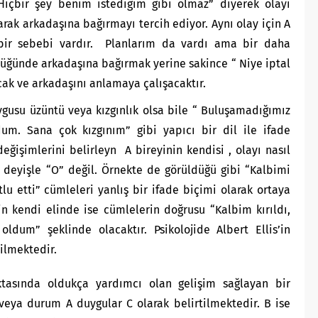
içbir şey benim istediğim gibi olmaz” diyerek olayı
arak arkadaşına bağırmayı tercih ediyor. Aynı olay için A
bir sebebi vardır. Planlarım da vardı ama bir daha
ğünde arkadaşına bağırmak yerine sakince “ Niye iptal
cak ve arkadaşını anlamaya çalışacaktır.
gusu üzüntü veya kızgınlık olsa bile “ Buluşamadığımız
um. Sana çok kızgınım” gibi yapıcı bir dil ile ifade
ğişimlerini belirleyn A bireyinin kendisi , olayı nasıl
 deyişle “O” değil. Örnekte de görüldüğü gibi “Kalbimi
lu etti” cümleleri yanlış bir ifade biçimi olarak ortaya
n kendi elinde ise cümlelerin doğrusu “Kalbim kırıldı,
ldum” şeklinde olacaktır. Psikolojide Albert Ellis’in
dilmektedir.
ktasında oldukça yardımcı olan gelişim sağlayan bir
eya durum A duygular C olarak belirtilmektedir. B ise