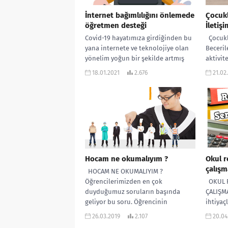
İnternet bağımlılığını önlemede
Çocukl
öğretmen desteği
İletişi
Covid-19 hayatımıza girdiğinden bu
Çocukla
yana internete ve teknolojiye olan
Beceril
yönelim yoğun bir şekilde artmış
aktivit
durumda. İnternetin bildiğimiz ve
kitabım
18.01.2021
2.676
21.02
fark ettiğimiz...
oluşmak
çocukla
Hocam ne okumalıyım ?
Okul r
çalışm
HOCAM NE OKUMALIYIM ?
Öğrencilerimizden en çok
OKUL R
duyduğumuz soruların başında
ÇALIŞMA
geliyor bu soru. Öğrencinin
ihtiyaç
ömrünün sonuna kadar yapacağı
program
26.03.2019
2.107
20.04
mesleğin...
sosyal, 