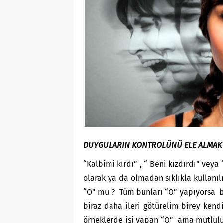
DUYGULARIN KONTROLÜNÜ ELE ALMAK
“Kalbimi kırdı” , “ Beni kızdırdı” veya
olarak ya da olmadan sıklıkla kullanı
“O” mu ? Tüm bunları “O” yapıyorsa b
biraz daha ileri götürelim birey ken
örneklerde işi yapan “O” ama mutluluğu,