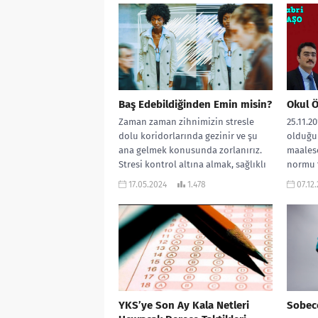
Baş Edebildiğinden Emin misin?
Okul 
Zaman zaman zihnimizin stresle
25.11.2
dolu koridorlarında gezinir ve şu
olduğu
ana gelmek konusunda zorlanırız.
maalese
Stresi kontrol altına almak, sağlıklı
normu t
baş etme...
diyoru
17.05.2024
1.478
07.12
rehberli
YKS’ye Son Ay Kala Netleri
Sobece