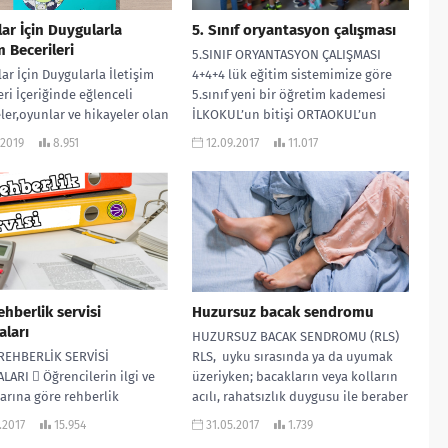
ar İçin Duygularla
5. Sınıf oryantasyon çalışması
m Becerileri
5.SINIF ORYANTASYON ÇALIŞMASI
r İçin Duygularla İletişim
4+4+4 lük eğitim sistemimize göre
eri İçeriğinde eğlenceli
5.sınıf yeni bir öğretim kademesi
eler,oyunlar ve hikayeler olan
İLKOKUL’un bitişi ORTAOKUL’un
ız 13 sayfadan
başlangıcıdır. Her yeni...
.2019
8.951
12.09.2017
11.017
tadır.3-12 yaş aralığındaki
rın kendi...
ehberlik servisi
Huzursuz bacak sendromu
aları
HUZURSUZ BACAK SENDROMU (RLS)
EHBERLİK SERVİSİ
RLS, uyku sırasında ya da uyumak
LARI  Öğrencilerin ilgi ve
üzeriyken; bacakların veya kolların
larına göre rehberlik
acılı, rahatsızlık duygusu ile beraber
ının hazırlanması:  Kişisel-
uzuvları;...
.2017
15.954
31.05.2017
1.739
eğitsel ve mesleki amaçlı...