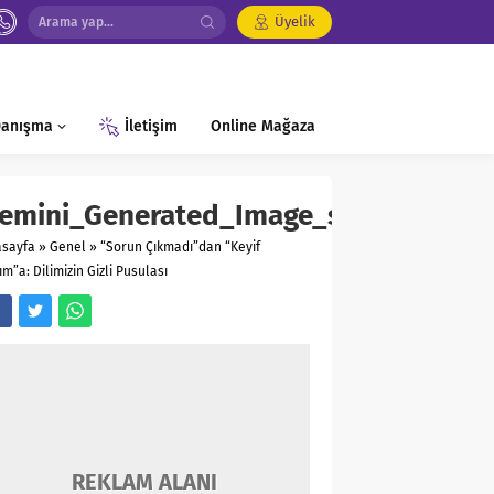
Üyelik
 Danışma
İletişim
Online Mağaza
emini_Generated_Image_shnb7oshnb
asayfa
»
Genel
»
“Sorun Çıkmadı”dan “Keyif
ım”a: Dilimizin Gizli Pusulası
REKLAM ALANI