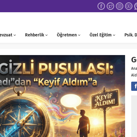
evzuat
Rehberlik
Öğretmen
Özel Eğitim
Psik.
G
An
Ald