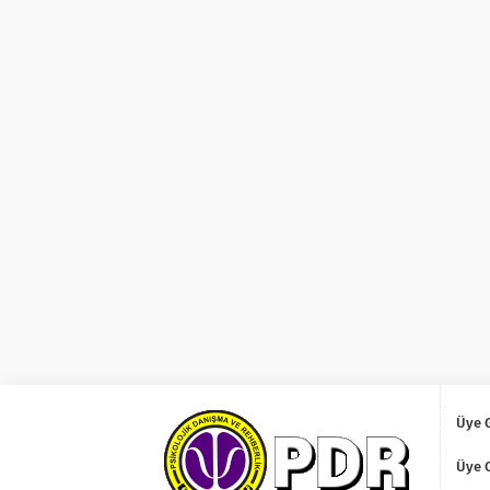
Üye G
Üye 