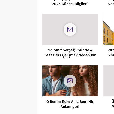
2025 Güncel Bilgiler”
ve 
12. Sınıf Gerçeği: Günde 4
202
Saat Ders Çalışmak Neden Bir
Sın
Efsane?
O Benim Eşim Ama Beni Hiç
Ü
Anlamıyor!
M
Hak