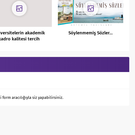
versitelerin akademik
Söylenmemiş Sözler…
kadro kalitesi tercih
ecinde nasıl incelenir?
orm aracılığıyla siz yapabilirsiniz.