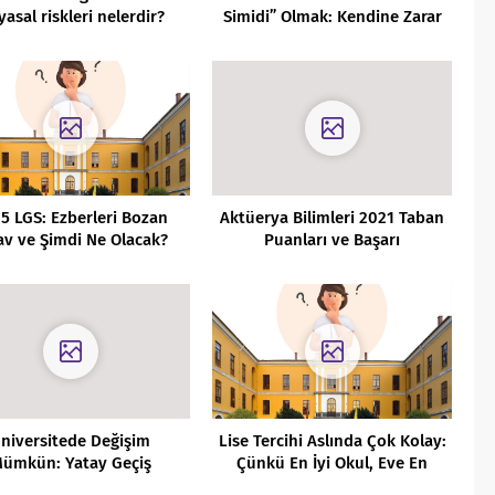
yasal riskleri nelerdir?
Simidi” Olmak: Kendine Zarar
Verme ve İntihar Riskiyle
Çalışmak
5 LGS: Ezberleri Bozan
Aktüerya Bilimleri 2021 Taban
av ve Şimdi Ne Olacak?
Puanları ve Başarı
Sıralamaları
niversitede Değişim
Lise Tercihi Aslında Çok Kolay:
ümkün: Yatay Geçiş
Çünkü En İyi Okul, Eve En
kında Bilmeniz Gereken
Yakın Okuldur!