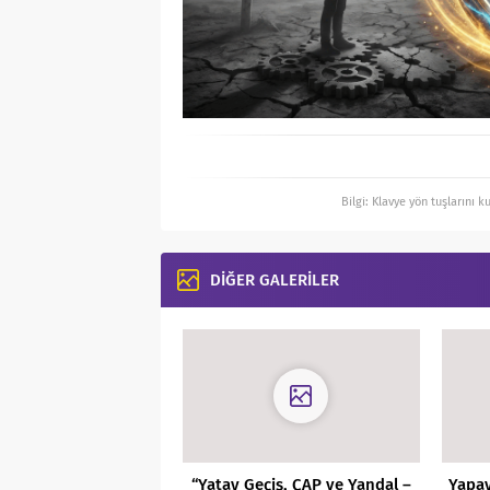
Bilgi: Klavye yön tuşlarını k
DİĞER GALERİLER
“Yatay Geçiş, ÇAP ve Yandal –
Yapay