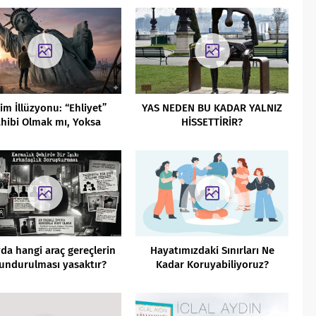
Her Şey
im İllüzyonu: “Ehliyet”
YAS NEDEN BU KADAR YALNIZ
hibi Olmak mı, Yoksa
HİSSETTİRİR?
ekten “Özgür” Olmak mı?
da hangi araç gereçlerin
Hayatımızdaki Sınırları Ne
undurulması yasaktır?
Kadar Koruyabiliyoruz?