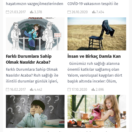
hayatımızın vazgeçilmezlerinden
COVİD-19 vakasının tespiti ile
biridir. Tüm dünyanın siyah-
hayatımızın tüm dengelerinin yer
21.03.2017
3.378
26.10.2020
7.454
beyaz olduğunu ya da tek renk
değiştirdiği bir sürece...
olduğunu hayal etmek...
Farklı Durumlara Sahip
İnsan ve Birkaç Damla Kan
Olmak Nasıldır Acaba?
Günümüz ruh sağlığı alanına
Farklı Durumlara Sahip Olmak
önemli katkılar sağlamış olan
Nasıldır Acaba? Ruh sağlığı ile
Yalom, varoluşsal kaygıları dört
ilintili durumlar günlük işleri,
başlık altında inceler: Ölüm,
ilişkileri veya sorumluluklarımızı
Özgürlük/Sorumluluk, Yalnızlık
16.02.2017
4.442
17.10.2020
2.696
daha zor hale getirdiği...
ve...