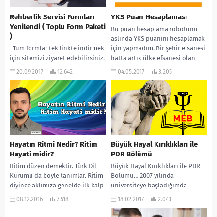
Rehberlik Servisi Formları
YKS Puan Hesaplaması
Yenilendi ( Toplu Form Paketi
Bu puan hesaplama robotunu
)
aslında YKS puanını hesaplamak
Tüm formlar tek linkte indirmek
için yapmadım. Bir şehir efsanesi
için sitemizi ziyaret edebilirsiniz.
hatta artık ülke efsanesi olan
Hem PDF hem de Word
“zor soruya...
20.09.2017
12.642
04.05.2017
3.205
Formatında hazırlanmıştır.
Hayatın Ritmi Nedir? Ritim
Büyük Hayal Kırıklıkları ile
Hayati midir?
PDR Bölümü
Ritim düzen demektir. Türk Dil
Büyük Hayal Kırıklıkları ile PDR
Kurumu da böyle tanımlar. Ritim
Bölümü… 2007 yılında
diyince aklımıza genelde ilk kalp
üniversiteye başladığımda
geliyor. Kalp sağlığı insan için...
okulumdaki öğretmenimin beni
08.12.2016
7.518
18.02.2017
2.043
etkilemesi ve bu mesleği
gerçekten yapabileceğime