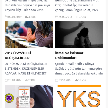
okurken Martin’in gözüne, kızın
Beni Ödülle Cezalandırma – Dr.
dudaklarını boyayan vişne suyu
Özgür Bolat İşçi bir ailenin
koyusu ilişti. Bir anda kızın
çocuğu olan Özgür Bolat, 1979
bütün ilahiliği...
yılında Antalya’ da bir
02.01.2019
3.886
25.09.2018
3.485
gecekonduda...
2017 ÖSYS’DEKİ
İhmal ve İstismar
DEĞİŞİKLİKLER
Dokümanları
2017 ÖSYS’DEKİ DEĞİŞİKLİKLER
Çocuk ihmali nedir ? Dünya
SİSTEMDEKİ DÜZENLEMELER
Sağlık örgütü’nün tanımına göre
ADAYLARI NASIL ETKİLEYECEK?
ihmal, çocuğa bakmakla yükümlü
ADAYLARI NELER BEKLİYOR?
kimsenin, çocuğun gelişimi için
20.01.2017
2.318
03.10.2017
18.739
Merkezi yerleştirme sınavları
gerekli ihtiyaçları
ülkemizde uzun zamandır
karşılamaması...
uygulanmakta olan ve...