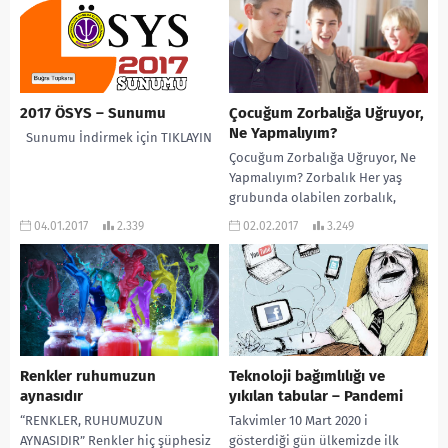
inanarak...
2017 ÖSYS – Sunumu
Çocuğum Zorbalığa Uğruyor,
Ne Yapmalıyım?
Sunumu İndirmek için TIKLAYIN
Çocuğum Zorbalığa Uğruyor, Ne
Yapmalıyım? Zorbalık Her yaş
grubunda olabilen zorbalık,
fiziksel, sözlü veya sosyal ilişkiler
04.01.2017
2.339
02.02.2017
3.249
aracılığıyla başkasına zarar
vermeye...
Renkler ruhumuzun
Teknoloji bağımlılığı ve
aynasıdır
yıkılan tabular – Pandemi
“RENKLER, RUHUMUZUN
Takvimler 10 Mart 2020 i
AYNASIDIR” Renkler hiç şüphesiz
gösterdiği gün ülkemizde ilk