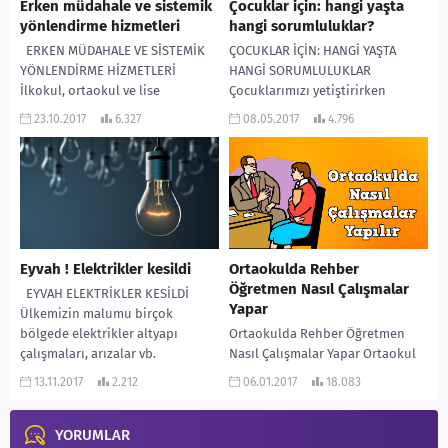
Erken müdahale ve sistemik
Çocuklar için: hangi yaşta
yönlendirme hizmetleri
hangi sorumluluklar?
ERKEN MÜDAHALE VE SİSTEMİK
ÇOCUKLAR İÇİN: HANGİ YAŞTA
YÖNLENDİRME HİZMETLERİ
HANGİ SORUMLULUKLAR
İlkokul, ortaokul ve lise
Çocuklarımızı yetiştirirken
öğrencileri arasında şiddet ve
özgüveni yüksek, kendisini ifade
23.10.2017
6.327
08.05.2017
4.796
intihar vakaları gün geçtikçe
edebilen, sorumluluk sahibi ve
artmaktadır....
sağlıklı bir kişiliğe sahip...
Eyvah ! Elektrikler kesildi
Ortaokulda Rehber
Öğretmen Nasıl Çalışmalar
EYVAH ELEKTRİKLER KESİLDİ
Yapar
Ülkemizin malumu birçok
bölgede elektrikler altyapı
Ortaokulda Rehber Öğretmen
çalışmaları, arızalar vb.
Nasıl Çalışmalar Yapar Ortaokul
sebeplerle kesiliyor hala. 21.
öğrencileri, ilkokuldan mezun
13.11.2017
2.212
06.01.2017
18.083
yüzyılda elektrik mi...
olup, liseye ön hazırlık yapan
genel olarak 11-14 yaş arasında...
YORUMLAR