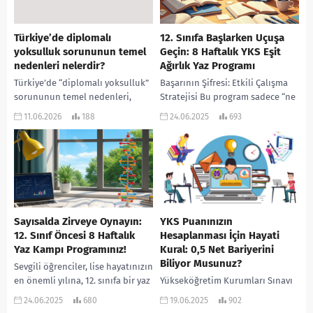
Türkiye’de diplomalı
12. Sınıfa Başlarken Uçuşa
yoksulluk sorununun temel
Geçin: 8 Haftalık YKS Eşit
nedenleri nelerdir?
Ağırlık Yaz Programı
Türkiye’de “diplomalı yoksulluk”
Başarının Şifresi: Etkili Çalışma
sorununun temel nedenleri,
Stratejisi Bu program sadece “ne
eğitimdeki niceliksel genişleme
çalışacağınızı” değil, “nasıl
11.06.2026
188
24.06.2025
693
ile işgücü piyasasının yapısal
çalışacağınızı” da anlatıyor. İşte
dinamikleri arasındaki
başarının anahtarı olacak o...
uyumsuzluklardan
kaynaklanmaktadır. Raporlara
göre bu...
Sayısalda Zirveye Oynayın:
YKS Puanınızın
12. Sınıf Öncesi 8 Haftalık
Hesaplanması İçin Hayati
Yaz Kampı Programınız!
Kural: 0,5 Net Bariyerini
Biliyor Musunuz?
Sevgili öğrenciler, lise hayatınızın
en önemli yılına, 12. sınıfa bir yaz
Yükseköğretim Kurumları Sınavı
arası kadar yakınsınız.
(YKS) maratonu, her yıl olduğu
24.06.2025
680
19.06.2025
902
Önünüzdeki bu sekiz hafta,
gibi bu yıl da binlerce öğrencinin