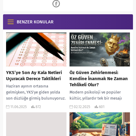
BENZER KONULAR
YKS’ye Son Ay Kala Netleri
Öz Güven Zehirlenmesi:
Uçuracak Derece Taktikleri
Kendine İnanmak Ne Zaman
Tehlikeli Olur?
Haziran ayının ortasına
gelmişken, YKS’ye giden yolda
Modern psikoloji ve popüler
son düzlüğe girmiş bulunuyoruz.
kültür, yıllardır tek bir mesajı
Bu dönem, birçok öğrenci için
tekrarlıyor: “Kendine inan, her
11.06.2025
872
02.12.2025
601
heyecanın, stresin ve umudun...
şeyi başarabilirsin.” Ancak bir ruh
sağlığı profesyoneli...