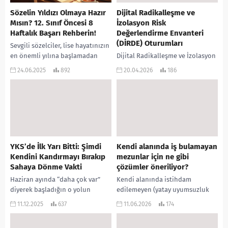
Sözelin Yıldızı Olmaya Hazır
Dijital Radikalleşme ve
Mısın? 12. Sınıf Öncesi 8
İzolasyon Risk
Haftalık Başarı Rehberin!
Değerlendirme Envanteri
(DİRDE) Oturumları
Sevgili sözelciler, lise hayatınızın
en önemli yılına başlamadan
Dijital Radikalleşme ve İzolasyon
önceki o değerli yaz
Risk Değerlendirme
24.06.2025
892
20.04.2026
186
dönemindesiniz. Bu sekiz hafta,
Envanteri’nde (DİRDE) yüksek risk
edebiyatın derinliklerinde
grubunda yer alan bir öğrenciyle
kaybolmak, tarihin...
çalışmak, klasik ergen
danışmanlığından çok...
YKS’de İlk Yarı Bitti: Şimdi
Kendi alanında iş bulamayan
Kendini Kandırmayı Bırakıp
mezunlar için ne gibi
Sahaya Dönme Vakti
çözümler öneriliyor?
Haziran ayında “daha çok var”
Kendi alanında istihdam
diyerek başladığın o yolun
edilemeyen (yatay uyumsuzluk
yarısını geride bıraktın. Takvimler
yaşayan) mezunlar ve bu riski
11.12.2025
637
11.06.2026
174
Aralık ayını gösteriyor. Kabul
taşıyan öğrenciler için eğitim ve
edelim; maçın ilk...
işgücü piyasası entegrasyonu