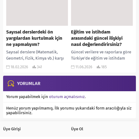
bağlamında...
Sayısal derslerdeki ön
Eğitim ve istihdam
yargılardan kurtulmak için
arasındaki güncel ilişkiyi
ne yapmalıyım?
nasıl değerlendirirsiniz?
Sayısal derslere (Matematik,
Güncel verilere ve raporlara göre
Geometri, Fizik, Kimya vb.) karşı
Türkiye’de eğitim ve istihdam
oluşan ön yargıları kırmak için
arasındaki ilişki, geleneksel
18.02.2026
341
11.06.2026
185
kaynaklarda önerilen temel
“eğitim arttıkça doğrudan
yaklaşım, zihniyet değişikliği ve...
istihdam ve refah artar”
YORUMLAR
varsayımından...
Yorum yapabilmek için
oturum açmalısınız
.
Henüz yorum yapılmamış. İlk yorumu yukarıdaki form aracılığıyla siz
yapabilirsiniz.
Üye Girişi
Üye Ol