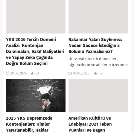
sadece dinlenmek...
hayallerine ulaşmak için ter
döktüğü zorlu...
YKS 2026 Tercih Dönemi
Rakamlar Yalan Söylemez:
Analizi: Kontenjan
Neden Sadece İstediğiniz
Daralmaları, Vakıf Maliyetleri
Bölümü Yazmalısınız?
ve Yapay Zeka Çağında
Üniversite tercih dönemleri,
Doğru Bölüm Seçimi
öğrencilerin ve ailelerin üzerinde
Yükseköğretim Kurumları Sınavı
büyük bir stresin oluştuğu,
29.07.2026
53
10.06.2026
134
(YKS) 2026 tercih dönemi, hem
“Açıkta kalmayayım”, “Puanım
YÖK’ün uygulamaya koyduğu
ziyan olmasın” veya “Seneye bir
radikal kontenjan politikaları
daha...
hem de küresel ölçekte yaşanan
yapay...
2025 YKS Depremzede
Amerikan Kültürü ve
Kontenjanları: Kimler
Edebiyatı 2021 Taban
Yararlanabilir, Haklar
Puanları ve Başarı