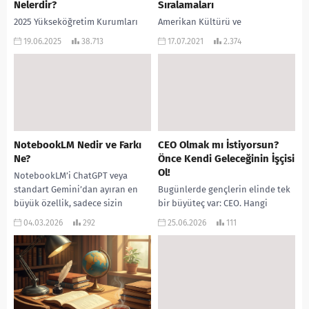
Nelerdir?
Sıralamaları
2025 Yükseköğretim Kurumları
Amerikan Kültürü ve
Sınavı (YKS) yaklaşırken,
Edebiyatı Taban Puanları
19.06.2025
38.713
17.07.2021
2.374
depremzede adaylara yönelik
2021 ve Amerikan Kültürü ve
kontenjanlar ve bu haklardan
Edebiyatı Başarı Sıralamaları
kimlerin faydalanabileceği merak
2021 açıklandı. Sizler için
konusu oldu. Yayımlanan
düzenlediğimiz puanlara
bilgilere...
aşağıdaki tablodan
ulaşabilirsiniz 2021 TYT...
NotebookLM Nedir ve Farkı
CEO Olmak mı İstiyorsun?
Ne?
Önce Kendi Geleceğinin İşçisi
Ol!
NotebookLM’i ChatGPT veya
standart Gemini’dan ayıran en
Bugünlerde gençlerin elinde tek
büyük özellik, sadece sizin
bir büyüteç var: CEO. Hangi
yüklediğiniz kaynaklara (belgeler,
bölüme gitsem CEO olurum?
04.03.2026
292
25.06.2026
111
videolar, vb.) sadık kalarak cevap
Hangi üniversiteyi bitirince
vermesidir....
direkt genel müdür koltuğuna...