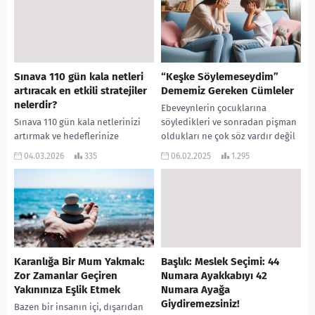
düşüşler,...
Kaynaklarınıza dayanarak, etkili...
Sınava 110 gün kala netleri
“Keşke Söylemeseydim”
artıracak en etkili stratejiler
Dememiz Gereken Cümleler
nelerdir?
Ebeveynlerin çocuklarına
Sınava 110 gün kala netlerinizi
söyledikleri ve sonradan pişman
artırmak ve hedeflerinize
oldukları ne çok söz vardır değil
ulaşmak için uygulayabileceğiniz
mi? Ebeveynlik, hem neşe hem de
04.03.2026
335
06.02.2025
1.295
en etkili stratejiler şunlardır: 1.
zorluklarla dolu...
Çalışma Hacmini ve
Odaklanmayı...
Karanlığa Bir Mum Yakmak:
Başlık: Meslek Seçimi: 44
Zor Zamanlar Geçiren
Numara Ayakkabıyı 42
Yakınınıza Eşlik Etmek
Numara Ayağa
Giydiremezsiniz!
Bazen bir insanın içi, dışarıdan