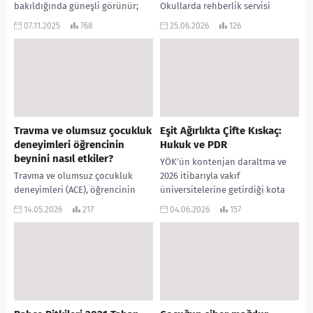
bakıldığında güneşli görünür;
Okullarda rehberlik servisi
ama içinde uzun bir kış
demek, aslında bir “gelecek
07.11.2025
768
25.06.2026
126
sürüyordur. Depresyon tam da
atölyesi” demektir. Kapıdan giren
böyledir. Kişi bunu...
her öğrenci, henüz inşa etmediği
bir hayatın hayalini taşır....
Travma ve olumsuz çocukluk
Eşit Ağırlıkta Çifte Kıskaç:
deneyimleri öğrencinin
Hukuk ve PDR
beynini nasıl etkiler?
YÖK’ün kontenjan daraltma ve
Travma ve olumsuz çocukluk
2026 itibarıyla vakıf
deneyimleri (ACE), öğrencinin
üniversitelerine getirdiği kota
beyninin yapısında ve işleyişinde
kısıtlaması, YKS sıralamalarında
14.05.2026
217
04.06.2026
157
ciddi değişikliklere yol açarak,
zincirleme bir “sekme (kaskad)
onun sürekli bir “hayatta kalma...
etkisi” yaratacak. Özellikle...