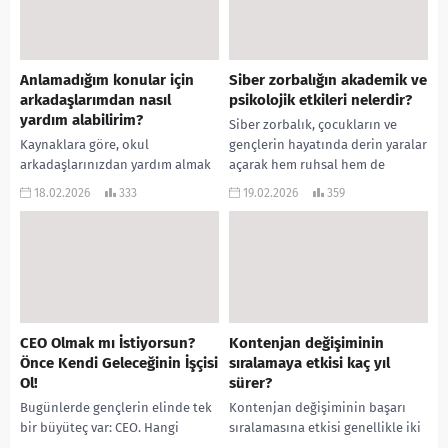
Anlamadığım konular için
Siber zorbalığın akademik ve
arkadaşlarımdan nasıl
psikolojik etkileri nelerdir?
yardım alabilirim?
Siber zorbalık, çocukların ve
Kaynaklara göre, okul
gençlerin hayatında derin yaralar
arkadaşlarınızdan yardım almak
açarak hem ruhsal hem de
sadece sosyal bir etkileşim değil,
eğitimsel süreçlerini ciddi
18.02.2026
333
19.02.2026
359
aynı zamanda “akran öğrenmesi”
şekilde zedelemektedir.
adı verilen çok etkili bir...
Kaynaklarda yer...
CEO Olmak mı İstiyorsun?
Kontenjan değişiminin
Önce Kendi Geleceğinin İşçisi
sıralamaya etkisi kaç yıl
Ol!
sürer?
Bugünlerde gençlerin elinde tek
Kontenjan değişiminin başarı
bir büyüteç var: CEO. Hangi
sıralamasına etkisi genellikle iki
bölüme gitsem CEO olurum?
aşamalı bir döngü şeklinde