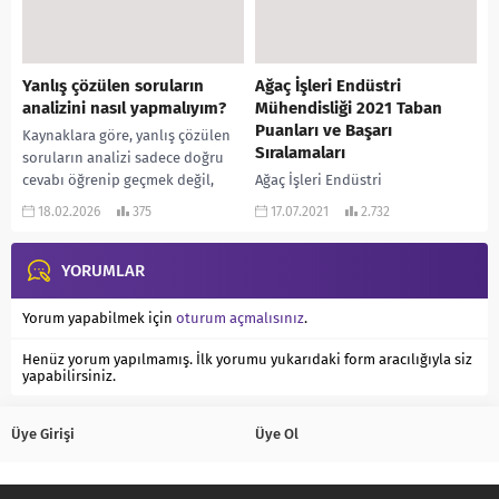
ulaşabilirsiniz 2021...
Yanlış çözülen soruların
Ağaç İşleri Endüstri
analizini nasıl yapmalıyım?
Mühendisliği 2021 Taban
Puanları ve Başarı
Kaynaklara göre, yanlış çözülen
Sıralamaları
soruların analizi sadece doğru
cevabı öğrenip geçmek değil,
Ağaç İşleri Endüstri
hatanın “nedenini” tespit edip
Mühendisliği Taban Puanları
18.02.2026
375
17.07.2021
2.732
ona göre aksiyon almaktır....
2021 ve Ağaç İşleri Endüstri
Mühendisliği Başarı Sıralamaları
YORUMLAR
2021 açıklandı. Sizler için
düzenlediğimiz puanlara
aşağıdaki tablodan
Yorum yapabilmek için
oturum açmalısınız
.
ulaşabilirsiniz 2021 TYT...
Henüz yorum yapılmamış. İlk yorumu yukarıdaki form aracılığıyla siz
yapabilirsiniz.
Üye Girişi
Üye Ol