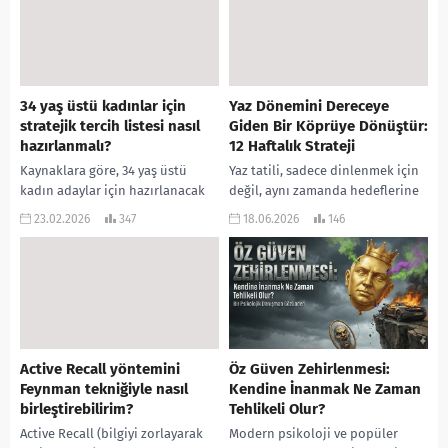
ve...
34 yaş üstü kadınlar için
Yaz Dönemini Dereceye
stratejik tercih listesi nasıl
Giden Bir Köprüye Dönüştür:
hazırlanmalı?
12 Haftalık Strateji
Kaynaklara göre, 34 yaş üstü
Yaz tatili, sadece dinlenmek için
kadın adaylar için hazırlanacak
değil, aynı zamanda hedeflerine
tercih listesi, genel aday kitlesine
giden yolda rakiplerinin önüne
23.02.2026
347
18.06.2026
146
uygulanan klasik “puan–
geçebileceğin altın bir fırsat. 15
sıralama–bölüm çeşitliliği”
Haziran itibarıyla...
mantığından tamamen...
Active Recall yöntemini
Öz Güven Zehirlenmesi:
Feynman tekniğiyle nasıl
Kendine İnanmak Ne Zaman
birleştirebilirim?
Tehlikeli Olur?
Active Recall (bilgiyi zorlayarak
Modern psikoloji ve popüler