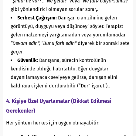
“Şimdi ne var?”, “Ne geldi?”
veya
“Ne fark ediyorsunuz?”
gibi yönlendirici olmayan sorular sorar,.
Serbest Çağrışım:
Danışan o an zihnine gelen
görüntüyü, duyguyu veya düşünceyi söyler. Terapist
gelen malzemeyi yargılamadan veya yorumlamadan
“Devam edin”, “Bunu fark edin”
diyerek bir sonraki sete
geçer.
Güvenlik:
Danışana, sürecin kontrolünün
kendisinde olduğu hatırlatılır. Eğer duygular
dayanılamayacak seviyeye gelirse, danışan elini
kaldırarak işlemi durdurabilir (“Dur” işareti),.
4. Kişiye Özel Uyarlamalar (Dikkat Edilmesi
Gerekenler)
Her yöntem herkes için uygun olmayabilir: