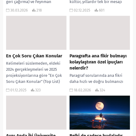
geri çağırma) ve Feynman
kültür, yıllardır tek bir mesajı
(basitleştirerek anlatma)
tekrarlıyor: “Kendine inan, her
30.03.2026
218
02.12.2025
601
tekniklerini birleştirerek
şeyi başarabilirsin.” Ancak bir ruh
öğrenmeyi çok daha güçlü bir
sağlığı profesyoneli...
hale getirebilirsiniz. Bu...
En Çok Soru Çıkan Konular
Paragrafta ana fikir bulmayı
kolaylaştıran özel ipuçları
Kelimeleri süslemeden, eldeki
nelerdir?
2024 gerçekleşmeleri ve 2025
projeksiyonlarına göre “En Çok
Paragraf sorularında ana fikri
Soru Çıkan Konular” (Top List)
daha hızlı ve doğru bulmanızı
aşağıdadır. Bu konular sınavın...
sağlayacak en önemli ipuçları
01.12.2025
323
18.02.2026
324
kaynaklarda şu şekilde
sıralanmaktadır: Cevabın Yeri:
Eğer...
Aynı Anda İki Üniversite
Belki de sadece budaladır