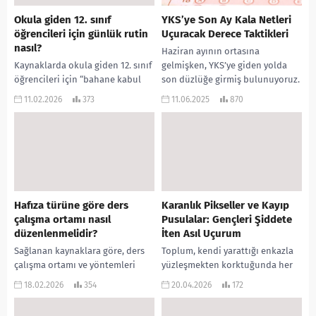
Okula giden 12. sınıf
YKS’ye Son Ay Kala Netleri
öğrencileri için günlük rutin
Uçuracak Derece Taktikleri
nasıl?
Haziran ayının ortasına
Kaynaklarda okula giden 12. sınıf
gelmişken, YKS’ye giden yolda
öğrencileri için “bahane kabul
son düzlüğe girmiş bulunuyoruz.
etmeyen” ve oldukça disiplinli
Bu dönem, birçok öğrenci için
11.02.2026
373
11.06.2025
870
bir rutin önerilmektedir. Yazar,
heyecanın, stresin ve umudun...
okuldaki 8 saati...
Hafıza türüne göre ders
Karanlık Pikseller ve Kayıp
çalışma ortamı nasıl
Pusulalar: Gençleri Şiddete
düzenlenmelidir?
İten Asıl Uçurum
Sağlanan kaynaklara göre, ders
Toplum, kendi yarattığı enkazla
çalışma ortamı ve yöntemleri
yüzleşmekten korktuğunda her
öğrencinin baskın hafıza türüne
zaman tahtadan bir hedefe ok
18.02.2026
354
20.04.2026
172
(görsel veya işitsel) göre şu
atmayı seçer. Son günlerde
şekilde düzenlenmelidir: Görsel...
okullarımızda yankılanan trajedi