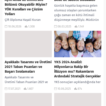
Bölümü Okuyabilir Miyim?
Günlük hayatta başımıza gelen
YÖK Kuralları ve Çözüm
olumsuz olayları yorumlarken
Yolları
çoğu zaman en kötü ihtimali
Çift Diploma Hayali Kuran
düşünmeye meyilliyiz. Müdürün
Öğrenciler İçin Kapsamlı Rehber
attığı kısa ve resmi e-posta,...
10.06.2026
1.308
08.03.2025
1.149
Bilgiyi çoğaltmak harikadır,
ancak kuralları bilmek zaman
kaybetmenizi önler. Üniversite
hayatı sadece...
Ayakkabı Tasarımı ve Üretimi
YKS 2024 Analizi:
2021 Taban Puanları ve
Milyonlarca Rakip Bir
Başarı Sıralamaları
İllüzyon mu? Rakamların
Ardındaki Stratejik Gerçekler
Ayakkabı Tasarımı ve
Üretimi Taban Puanları 2021 ve
YKS sonuçları açıklandığında her
Ayakkabı Tasarımı ve
öğrencinin ve velinin kalbini bir
17.07.2021
1.607
10.06.2025
874
Üretimi Başarı Sıralamaları
heyecan dalgası kaplar. Gözler
2021 açıklandı. Sizler için
önce puanlara, sonra da o
düzenlediğimiz puanlara
meşhur başarı...
aşağıdaki tablodan