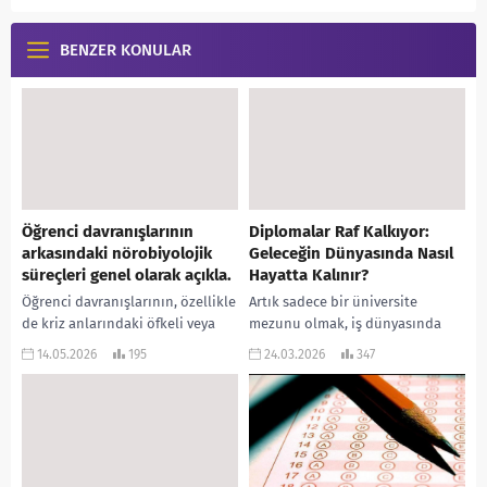
BENZER KONULAR
Öğrenci davranışlarının
Diplomalar Raf Kalkıyor:
arkasındaki nörobiyolojik
Geleceğin Dünyasında Nasıl
süreçleri genel olarak açıkla.
Hayatta Kalınır?
Öğrenci davranışlarının, özellikle
Artık sadece bir üniversite
de kriz anlarındaki öfkeli veya
mezunu olmak, iş dünyasında
sorunlu tepkilerin arkasında
“sıradan” bile kabul edilmiyor.
14.05.2026
195
24.03.2026
347
yatan nörobiyolojik süreçler,
Statik bilgilerin yerini dinamik
çoğunlukla “kötü niyet” değil,
yeteneklerin aldığı bir
beynin hayatta...
dönemdeyiz....