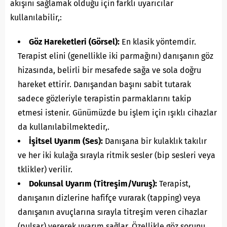
akışını sağlamak olduğu için farklı uyarıcılar
kullanılabilir,:
Göz Hareketleri (Görsel):
En klasik yöntemdir.
Terapist elini (genellikle iki parmağını) danışanın göz
hizasında, belirli bir mesafede sağa ve sola doğru
hareket ettirir. Danışandan başını sabit tutarak
sadece gözleriyle terapistin parmaklarını takip
etmesi istenir. Günümüzde bu işlem için ışıklı cihazlar
da kullanılabilmektedir,.
İşitsel Uyarım (Ses):
Danışana bir kulaklık takılır
ve her iki kulağa sırayla ritmik sesler (bip sesleri veya
tklikler) verilir.
Dokunsal Uyarım (Titreşim/Vuruş):
Terapist,
danışanın dizlerine hafifçe vurarak (tapping) veya
danışanın avuçlarına sırayla titreşim veren cihazlar
(pulsar) vererek uyarım sağlar. Özellikle göz sorunu