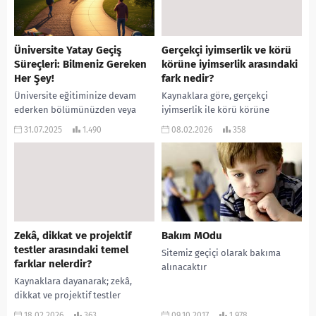
Üniversite Yatay Geçiş
Gerçekçi iyimserlik ve körü
Süreçleri: Bilmeniz Gereken
körüne iyimserlik arasındaki
Her Şey!
fark nedir?
Üniversite eğitiminize devam
Kaynaklara göre, gerçekçi
ederken bölümünüzden veya
iyimserlik ile körü körüne
üniversitenizden memnun
iyimserlik arasındaki temel fark,
31.07.2025
1.490
08.02.2026
358
olmayabilirsiniz. Belki
kişinin gerçeklik algısı ve
hayalinizdeki bölüme
sorunlar karşısında harekete
giremediniz, belki de
geçme biçiminde...
bulunduğunuz şehir size uymadı.
İşte...
Zekâ, dikkat ve projektif
Bakım MOdu
testler arasındaki temel
Sitemiz geçiçi olarak bakıma
farklar nelerdir?
alınacaktır
Kaynaklara dayanarak; zekâ,
dikkat ve projektif testler
arasındaki temel farklar, bu
18.02.2026
363
09.10.2017
1.978