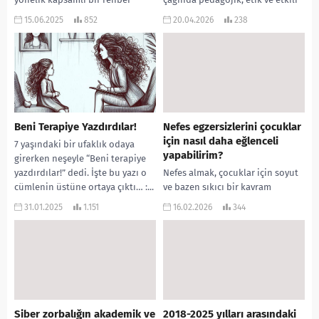
niteliğindedir. liselere geçiş
araç kullanımını desteklemek
15.06.2025
852
20.04.2026
238
yolları ve mevcut...
amacıyla geliştirilmiş etkileşimli
bir başucu...
Beni Terapiye Yazdırdılar!
Nefes egzersizlerini çocuklar
için nasıl daha eğlenceli
7 yaşındaki bir ufaklık odaya
yapabilirim?
girerken neşeyle “Beni terapiye
yazdırdılar!” dedi. İşte bu yazı o
Nefes almak, çocuklar için soyut
cümlenin üstüne ortaya çıktı… :...
ve bazen sıkıcı bir kavram
olabilir; ancak kaynaklarda
31.01.2025
1.151
16.02.2026
344
belirtildiği üzere, bu aslında
bisiklete binmek veya...
Siber zorbalığın akademik ve
2018-2025 yılları arasındaki