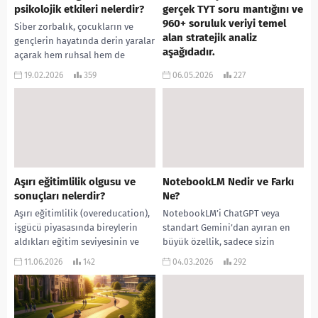
psikolojik etkileri nelerdir?
gerçek TYT soru mantığını ve
960+ soruluk veriyi temel
Siber zorbalık, çocukların ve
alan stratejik analiz
gençlerin hayatında derin yaralar
aşağıdadır.
açarak hem ruhsal hem de
eğitimsel süreçlerini ciddi
🎯 TYT’nin Genel Mantığı ve
19.02.2026
359
06.05.2026
227
şekilde zedelemektedir.
“En”leri ÖSYM, TYT’yi bir ezber
Kaynaklarda yer...
sınavı değil, “Temel Yeterlilik
Testi” olarak tasarlamaktadır.
İstikrar: 2018’den 2025’e...
Aşırı eğitimlilik olgusu ve
NotebookLM Nedir ve Farkı
sonuçları nelerdir?
Ne?
Aşırı eğitimlilik (overeducation),
NotebookLM’i ChatGPT veya
işgücü piyasasında bireylerin
standart Gemini’dan ayıran en
aldıkları eğitim seviyesinin ve
büyük özellik, sadece sizin
niteliklerinin altında beceri
yüklediğiniz kaynaklara (belgeler,
11.06.2026
142
04.03.2026
292
gerektiren işlerde çalışmak
videolar, vb.) sadık kalarak cevap
zorunda kalması durumunu
vermesidir....
ifade...