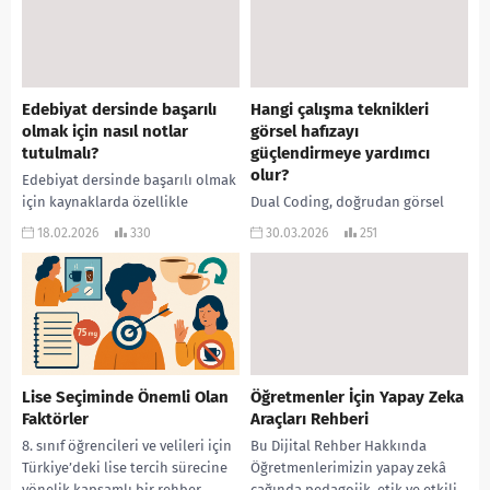
Edebiyat dersinde başarılı
Hangi çalışma teknikleri
olmak için nasıl notlar
görsel hafızayı
tutulmalı?
güçlendirmeye yardımcı
olur?
Edebiyat dersinde başarılı olmak
için kaynaklarda özellikle
Dual Coding, doğrudan görsel
bilginin kalıcılığını artıracak şu
öğrenmede kullanılan ve bilgiyi
18.02.2026
330
30.03.2026
251
not tutma yöntemleri
zihne görsel formlarda
önerilmektedir: Küçük Tekrar
yerleştirmeyi sağlayan temel bir
Notları: Dersi derste...
tekniktir. Bu yöntemde bilgileri
sadece...
Lise Seçiminde Önemli Olan
Öğretmenler İçin Yapay Zeka
Faktörler
Araçları Rehberi
8. sınıf öğrencileri ve velileri için
Bu Dijital Rehber Hakkında
Türkiye’deki lise tercih sürecine
Öğretmenlerimizin yapay zekâ
yönelik kapsamlı bir rehber
çağında pedagojik, etik ve etkili