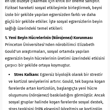
en üst düzeye çıkarmak için kritik bir öneme sahiptir.
Fiziksel hareketi sosyal etkileşimle birleştirmek, beyni
izole bir şekilde yapılan egzersizden farklı ve daha
güçlü bir şekilde etkiler. İşte sosyal egzersizlerin beyin
sağlığı üzerindeki temel etkileri:
1. Yeni Beyin Hücrelerinin (Nörojenez) Korunması
Princeton Üniversitesi’nden nörobilimci Elizabeth
Gould’un araştırmaları, sosyal ortamda yapılan
egzersizin beyin hücrelerinin üretimi üzerindeki etkisini
çarpıcı bir şekilde ortaya koymuştur.
Stres Kalkanı:
Egzersiz biyolojik olarak bir strestir
ve kortizol seviyelerini artırır. Gould, tek başına koşan
farelerde artan kortizolün, başlangıçta yeni hücre
oluşumunu (nörojenez) baskıladığını görmüştür. Ancak
sosyal gruplar halinde koşan farelerde sosyal destek,
stres tepkisini (HPA eksenini) köreltmiş ve kortizolün