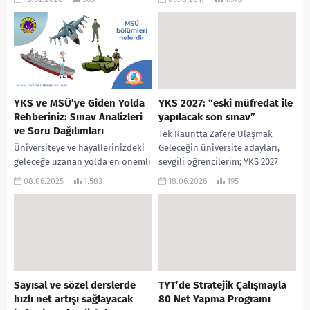
testlerin ölçtüğü alanlar,
kullanım amaçları ve uygulama
yöntemleri açısından...
YKS ve MSÜ’ye Giden Yolda
YKS 2027: “eski müfredat ile
Rehberiniz: Sınav Analizleri
yapılacak son sınav”
ve Soru Dağılımları
Tek Rauntta Zafere Ulaşmak
Üniversiteye ve hayallerinizdeki
Geleceğin üniversite adayları,
geleceğe uzanan yolda en önemli
sevgili öğrencilerim; YKS 2027
adımlardan olan Yükseköğretim
yolculuğu, sadece bir sınav
08.06.2025
1.583
18.06.2026
195
Kurumları Sınavı (YKS) ve Millî
maratonu değil, stratejik bir
Savunma Üniversitesi (MSÜ)
dönüm...
sınavları,...
Sayısal ve sözel derslerde
TYT’de Stratejik Çalışmayla
hızlı net artışı sağlayacak
80 Net Yapma Programı