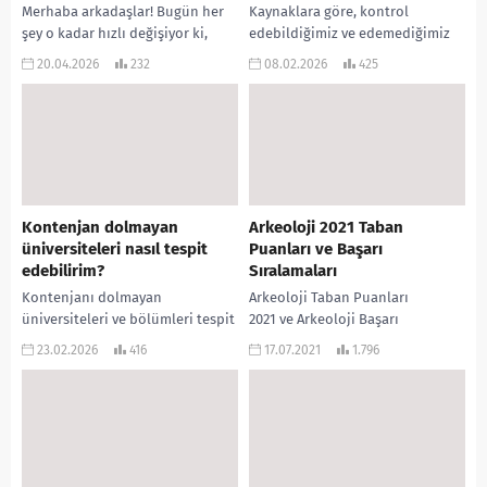
Merhaba arkadaşlar! Bugün her
Kaynaklara göre, kontrol
şey o kadar hızlı değişiyor ki,
edebildiğimiz ve edemediğimiz
üniversiteye girerken popüler
durumları ayırt etmek, psikolojik
20.04.2026
232
08.02.2026
425
olan bir meslek mezun
dayanıklılığın ve özellikle Stoacı
olduğunuzda “tarih” olmuş...
felsefenin merkezinde yer alan
hayati bir...
Kontenjan dolmayan
Arkeoloji 2021 Taban
üniversiteleri nasıl tespit
Puanları ve Başarı
edebilirim?
Sıralamaları
Kontenjanı dolmayan
Arkeoloji Taban Puanları
üniversiteleri ve bölümleri tespit
2021 ve Arkeoloji Başarı
etmek için doğruluğu tescilli
Sıralamaları 2021 açıklandı. Sizler
23.02.2026
416
17.07.2021
1.796
resmî bir kaynak olan YÖK Atlas
için düzenlediğimiz puanlara
(yokatlas.yok.gov.tr) platformunu
aşağıdaki tablodan
kullanabilirsiniz. Tespit...
ulaşabilirsiniz 2021 TYT AYT (YKS)
Taban Puanları ve Başarı...