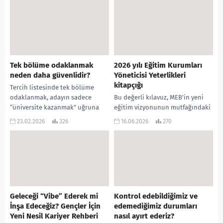
sadece diploma sahibi olmanın
İnsan zihni,...
bireyleri ekonomik
kırılganlıklara ve...
Tek bölüme odaklanmak
2026 yılı Eğitim Kurumları
neden daha güvenlidir?
Yöneticisi Yeterlikleri
kitapçığı
Tercih listesinde tek bölüme
odaklanmak, adayın sadece
Bu değerli kılavuz, MEB’in yeni
“üniversite kazanmak” uğruna
eğitim vizyonunun mutfağındaki
okumayacağı bir bölüme yerleşip
en kritik belgelerden biri. Millî
23.02.2026
326
16.06.2026
270
sistem dışında kalma riskini
Eğitim Akademisi’nin taze taze
ortadan kaldırdığı...
yayınladığı 2026 yılı...
Geleceği “Vibe” Ederek mi
Kontrol edebildiğimiz ve
İnşa Edeceğiz? Gençler İçin
edemediğimiz durumları
Yeni Nesil Kariyer Rehberi
nasıl ayırt ederiz?