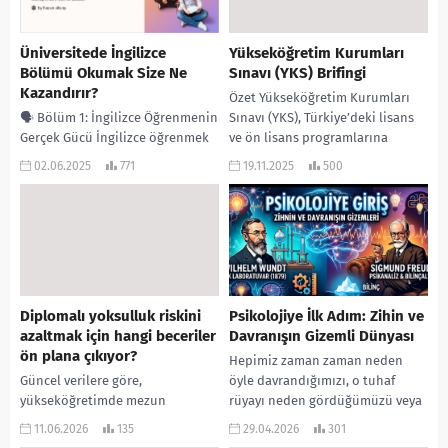
Üniversitede İngilizce
Yükseköğretim Kurumları
Bölümü Okumak Size Ne
Sınavı (YKS) Brifingi
Kazandırır?
Özet Yükseköğretim Kurumları
🗣️ Bölüm 1: İngilizce Öğrenmenin
Sınavı (YKS), Türkiye’deki lisans
Gerçek Gücü İngilizce öğrenmek
ve ön lisans programlarına
sadece bir ders konusu
öğrenci yerleştirmek amacıyla
02.06.2025
771
19.11.2025
500
değil.Akademik başarı, mesleki
düzenlenen, üç oturumdan
ilerleme ve hatta sosyal...
oluşan merkezi bir...
Diplomalı yoksulluk riskini
Psikolojiye İlk Adım: Zihin ve
azaltmak için hangi beceriler
Davranışın Gizemli Dünyası
ön plana çıkıyor?
Hepimiz zaman zaman neden
Güncel verilere göre,
öyle davrandığımızı, o tuhaf
yükseköğretimde mezun
rüyayı neden gördüğümüzü veya
sayısının artmasıyla birlikte
neden bazı alışkanlıklarımızı
11.06.2026
135
29.04.2026
301
ortaya çıkan diploma enflasyonu,
bırakamadığımızı merak ederiz.