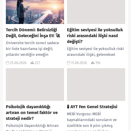
şekillendirecek en kritik
Güvenlik...
adımlardan biri....
Tercih Dönemi: Belirsizliği
Eğitim seviyesi ile yoksulluk
Değil, Geleceğini İnşa Et! 🚀
riski arasındaki ilişki nasıl
değişti?
Üniversite tercih süreci sadece
bir liste hazırlama işi değil;
Eğitim seviyesi ile yoksulluk riski
yıllardır verdiğin emeğin
arasındaki ilişki, geleneksel
karşılığını alacağın, hayatının en
olarak eğitimin yoksulluğa karşı
25.06.2026
221
11.06.2026
156
kritik “mimarlık” projesidir.
güçlü bir “koruma kalkanı” işlevi
Peki,...
gördüğü varsayımına
dayanmaktadır....
Psikolojik dayanıklılığı
🧪 AYT Fen Genel Stratejisi
artıran on temel faktör ve
MEBİ Vurgusu: MEBİ
strateji nedir?
kaynaklarındaki soruların ve
Psikolojik Dayanıklılığı Artıran
özellikle son 8 yılın çıkmış