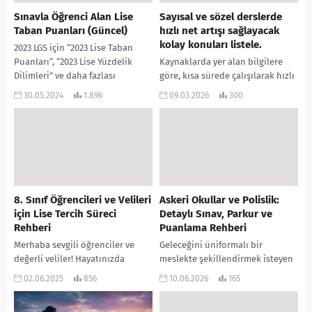
Sınavla Öğrenci Alan Lise
Sayısal ve sözel derslerde
Taban Puanları (Güncel)
hızlı net artışı sağlayacak
kolay konuları listele.
2023 LGS için “2023 Lise Taban
Puanları“, “2023 Lise Yüzdelik
Kaynaklarda yer alan bilgilere
Dilimleri” ve daha fazlası
göre, kısa sürede çalışılarak hızlı
Rehberlik Servisi’nde. Güncel bu
net artışı sağlayabileceğiniz
30.05.2024
1.896
09.03.2026
300
sayfada her sene MEB‘in...
kolay ve temel sayısal ve sözel
ders konuları...
8. Sınıf Öğrencileri ve Velileri
Askeri Okullar ve Polislik:
için Lise Tercih Süreci
Detaylı Sınav, Parkur ve
Rehberi
Puanlama Rehberi
Merhaba sevgili öğrenciler ve
Geleceğini üniformalı bir
değerli veliler! Hayatınızda
meslekte şekillendirmek isteyen
önemli bir dönüm
adaylar için tercih süreci, sadece
02.06.2025
856
10.06.2026
165
noktasındasınız. Doğru lise
YKS’ye girmekle bitmiyor. Polis
seçimi, geleceğinizi
Akademisi, Jandarma ve Sahil