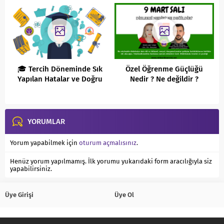
🎓 Tercih Döneminde Sık
Özel Öğrenme Güçlüğü
Yapılan Hatalar ve Doğru
Nedir ? Ne değildir ?
Adımlar
YORUMLAR
Yorum yapabilmek için
oturum açmalısınız
.
Henüz yorum yapılmamış. İlk yorumu yukarıdaki form aracılığıyla siz
yapabilirsiniz.
Üye Girişi
Üye Ol