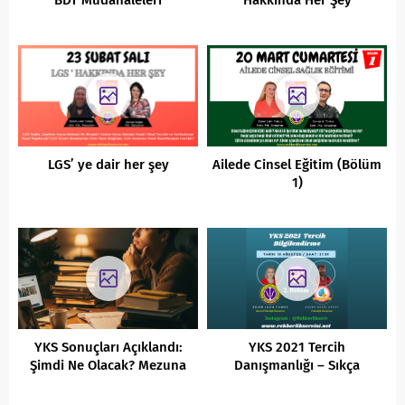
BDT Müdahaleleri
Hakkında Her Şey
LGS’ ye dair her şey
Ailede Cinsel Eğitim (Bölüm
1)
YKS Sonuçları Açıklandı:
YKS 2021 Tercih
Şimdi Ne Olacak? Mezuna
Danışmanlığı – Sıkça
Kalma Kararı İçin Kapsamlı
Sorulan Sorulara Cevaplar
Rehber
2