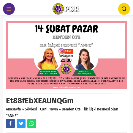
Et88fEbXEAUNQGm
Anasayfa
»
Söyleşi - Canlı Yayın
»
Benden Öte - ilk ilişki nesnesi olan
''ANNE''