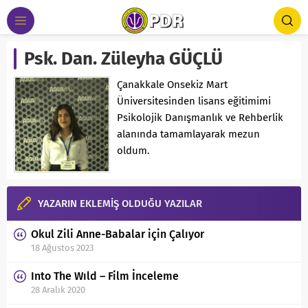
Psk. Dan. Züleyha GÜÇLÜ
Çanakkale Onsekiz Mart
Üniversitesinden lisans eğitimimi
Psikolojik Danışmanlık ve Rehberlik
alanında tamamlayarak mezun
oldum.
YAZARIN EKLEMİŞ OLDUĞU YAZILAR
Okul Zili Anne-Babalar için Çalıyor
18 Ağustos 2023
Into The Wıld – Film İnceleme
28 Aralık 2020