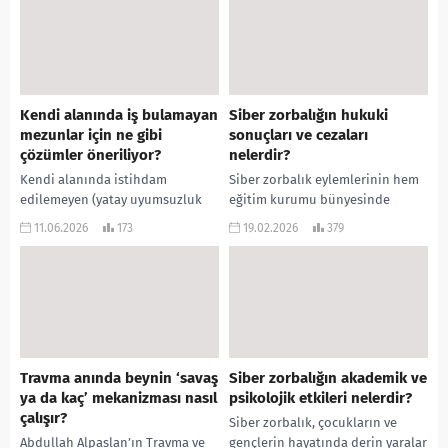
aşağıdaki tablodan
ulaşabilirsiniz 2021 TYT AYT (YKS)
Taban Puanları...
Kendi alanında iş bulamayan
Siber zorbalığın hukuki
mezunlar için ne gibi
sonuçları ve cezaları
çözümler öneriliyor?
nelerdir?
Kendi alanında istihdam
Siber zorbalık eylemlerinin hem
edilemeyen (yatay uyumsuzluk
eğitim kurumu bünyesinde
yaşayan) mezunlar ve bu riski
disiplin yaptırımları hem de adli
11.06.2026
173
19.02.2026
379
taşıyan öğrenciler için eğitim ve
mercilerde yasal ve cezai
işgücü piyasası entegrasyonu
yaptırımları bulunmaktadır.
bağlamında...
Kaynaklara göre...
Travma anında beynin ‘savaş
Siber zorbalığın akademik ve
ya da kaç’ mekanizması nasıl
psikolojik etkileri nelerdir?
çalışır?
Siber zorbalık, çocukların ve
Abdullah Alpaslan’ın Travma ve
gençlerin hayatında derin yaralar