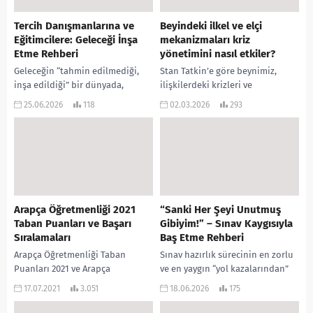
Tercih Danışmanlarına ve
Beyindeki ilkel ve elçi
Eğitimcilere: Geleceği İnşa
mekanizmaları kriz
Etme Rehberi
yönetimini nasıl etkiler?
Geleceğin “tahmin edilmediği,
Stan Tatkin’e göre beynimiz,
inşa edildiği” bir dünyada,
ilişkilerdeki krizleri ve
rehberlik ve tercih danışmanlığı
çatışmaları iki ana bölümün
25.06.2026
118
02.03.2026
293
sadece bir veri sıralama işi değil,
etkileşimiyle yönetir: yaşamı
bir gönül ve...
sürdürmeye odaklı, evrimsel
olarak daha eski...
Arapça Öğretmenliği 2021
“Sanki Her Şeyi Unutmuş
Taban Puanları ve Başarı
Gibiyim!” – Sınav Kaygısıyla
Sıralamaları
Baş Etme Rehberi
Arapça Öğretmenliği Taban
Sınav hazırlık sürecinin en zorlu
Puanları 2021 ve Arapça
ve en yaygın “yol kazalarından”
Öğretmenliği Başarı Sıralamaları
biri, zihinsel bir boşluk
17.07.2021
3.051
18.06.2026
175
2021 açıklandı. Sizler için
hissetmektir. Özellikle deneme
düzenlediğimiz puanlara
sınavları yaklaştığında veya...