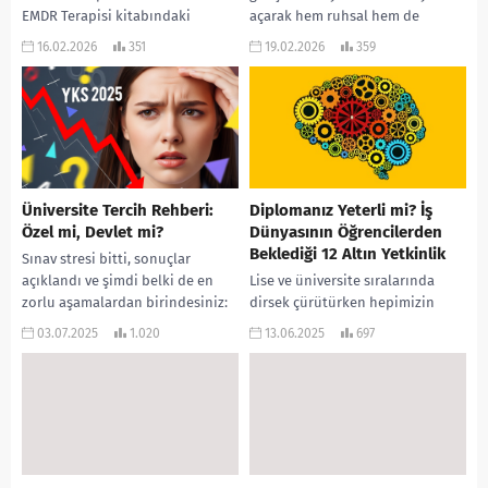
EMDR Terapisi kitabındaki
açarak hem ruhsal hem de
bilgilere dayanarak travma
eğitimsel süreçlerini ciddi
16.02.2026
351
19.02.2026
359
anında beynin “savaş ya da kaç”
şekilde zedelemektedir.
(fight or flight) mekanizması,...
Kaynaklarda yer...
Üniversite Tercih Rehberi:
Diplomanız Yeterli mi? İş
Özel mi, Devlet mi?
Dünyasının Öğrencilerden
Beklediği 12 Altın Yetkinlik
Sınav stresi bitti, sonuçlar
açıklandı ve şimdi belki de en
Lise ve üniversite sıralarında
zorlu aşamalardan birindesiniz:
dirsek çürütürken hepimizin
tercih dönemi. Elinizdeki
aklında o büyük soru belirir:
03.07.2025
1.020
13.06.2025
697
sıralama ile geleceğinizi
“Mezun olunca ne olacak?” Parlak
şekillendirecek...
bir kariyer hayal...