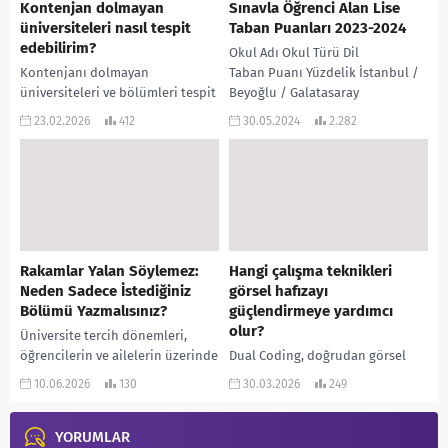
Kontenjan dolmayan
Sınavla Öğrenci Alan Lise
üniversiteleri nasıl tespit
Taban Puanları 2023-2024
edebilirim?
Okul Adı Okul Türü Dil
Kontenjanı dolmayan
Taban Puanı Yüzdelik İstanbul /
üniversiteleri ve bölümleri tespit
Beyoğlu / Galatasaray
etmek için doğruluğu tescilli
Üniversitesi Galatasaray Lisesi /
23.02.2026
412
30.05.2024
2.282
resmî bir kaynak olan YÖK Atlas
Hazırlık Sınıfı Bulunan Anadolu
(yokatlas.yok.gov.tr) platformunu
Lisesi Fransızca...
kullanabilirsiniz. Tespit...
Rakamlar Yalan Söylemez:
Hangi çalışma teknikleri
Neden Sadece İstediğiniz
görsel hafızayı
Bölümü Yazmalısınız?
güçlendirmeye yardımcı
olur?
Üniversite tercih dönemleri,
öğrencilerin ve ailelerin üzerinde
Dual Coding, doğrudan görsel
büyük bir stresin oluştuğu,
öğrenmede kullanılan ve bilgiyi
10.06.2026
130
30.03.2026
249
“Açıkta kalmayayım”, “Puanım
zihne görsel formlarda
ziyan olmasın” veya “Seneye bir
yerleştirmeyi sağlayan temel bir
daha...
YORUMLAR
tekniktir. Bu yöntemde bilgileri