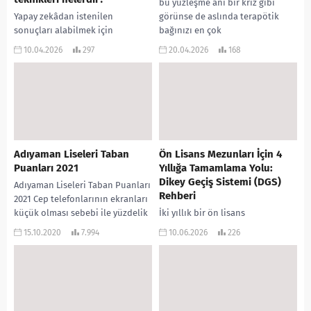
bu yüzleşme anı bir kriz gibi
Yapay zekâdan istenilen
görünse de aslında terapötik
sonuçları alabilmek için
bağınızı en çok
promptların (istemlerin) açık, net
güçlendirebileceğiniz, gencin
10.04.2026
297
20.04.2026
168
ve amaca yönelik olması gerekir.
“herkes bana düşman” inancını
“Bir fen dersi planı hazırla”...
kırabileceğiniz...
Adıyaman Liseleri Taban
Ön Lisans Mezunları İçin 4
Puanları 2021
Yıllığa Tamamlama Yolu:
Dikey Geçiş Sistemi (DGS)
Adıyaman Liseleri Taban Puanları
Rehberi
2021 Cep telefonlarının ekranları
küçük olması sebebi ile yüzdelik
İki yıllık bir ön lisans
dilimler telefonu dik
programından (meslek
15.10.2020
7.994
10.06.2026
226
tuttuğunuzda gözükmez, lütfen
yüksekokulu veya açık öğretim)
telefonunuzu...
mezun oldunuz veya mezun olma
aşamasındasınız. Kariyer
hedefleriniz büyüdü...