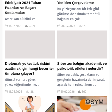
Edebiyatı 2021 Taban
Yeniden Çerçeveleme
Puanları ve Başarı
bu yüzleşme anı bir kriz gibi
Sıralamaları
görünse de aslında terapötik
Amerikan Kültürü ve
bağınızı en çok
Edebiyatı Taban Puanları
güçlendirebileceğiniz, gencin
17.07.2021
2.374
20.04.2026
170
2021 ve Amerikan Kültürü ve
“herkes bana düşman” inancını
Edebiyatı Başarı Sıralamaları
kırabileceğiniz...
2021 açıklandı. Sizler için
düzenlediğimiz puanlara
aşağıdaki tablodan
ulaşabilirsiniz 2021 TYT...
Diplomalı yoksulluk riskini
Siber zorbalığın akademik ve
azaltmak için hangi beceriler
psikolojik etkileri nelerdir?
ön plana çıkıyor?
Siber zorbalık, çocukların ve
Güncel verilere göre,
gençlerin hayatında derin yaralar
yükseköğretimde mezun
açarak hem ruhsal hem de
sayısının artmasıyla birlikte
eğitimsel süreçlerini ciddi
11.06.2026
138
19.02.2026
360
ortaya çıkan diploma enflasyonu,
şekilde zedelemektedir.
sadece diploma sahibi olmanın
Kaynaklarda yer...
bireyleri ekonomik
kırılganlıklara ve...