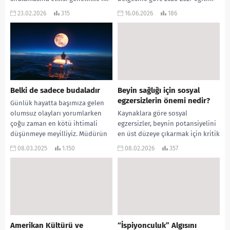
aşamalı bir döngü şeklinde
öğretim yılının önemli tarihleri,
23.02.2026
315
16.06.2026
186
kendini gösterir ve etkinin
tatil dönemleri ve iş günleri
yansımaları özellikle bir sonraki
dağılımı aşağıda özetlenmiştir:
yıl...
📅 Dönem...
Belki de sadece budaladır
Beyin sağlığı için sosyal
egzersizlerin önemi nedir?
Günlük hayatta başımıza gelen
olumsuz olayları yorumlarken
Kaynaklara göre sosyal
çoğu zaman en kötü ihtimali
egzersizler, beynin potansiyelini
düşünmeye meyilliyiz. Müdürün
en üst düzeye çıkarmak için kritik
attığı kısa ve resmi e-posta,...
bir öneme sahiptir. Fiziksel
08.03.2025
1.150
08.02.2026
357
hareketi sosyal etkileşimle
birleştirmek,...
Amerikan Kültürü ve
“İspiyonculuk” Algısını