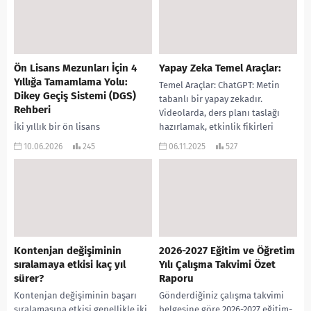
Ön Lisans Mezunları İçin 4
Yapay Zeka Temel Araçlar:
Yıllığa Tamamlama Yolu:
Temel Araçlar: ChatGPT: Metin
Dikey Geçiş Sistemi (DGS)
tabanlı bir yapay zekadır.
Rehberi
Videolarda, ders planı taslağı
İki yıllık bir ön lisans
hazırlamak, etkinlik fikirleri
programından (meslek
üretmek, öğrencilerin seviyesine
10.06.2026
245
06.11.2025
527
yüksekokulu veya açık öğretim)
uygun sorular...
mezun oldunuz veya mezun olma
aşamasındasınız. Kariyer
hedefleriniz büyüdü...
Kontenjan değişiminin
2026-2027 Eğitim ve Öğretim
sıralamaya etkisi kaç yıl
Yılı Çalışma Takvimi Özet
sürer?
Raporu
Kontenjan değişiminin başarı
Gönderdiğiniz çalışma takvimi
sıralamasına etkisi genellikle iki
belgesine göre 2026-2027 eğitim-