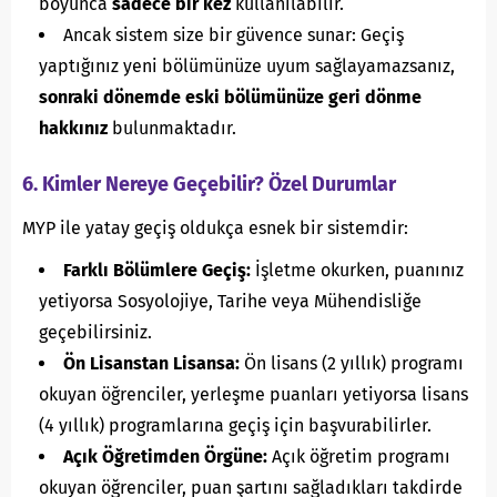
boyunca
sadece bir kez
kullanılabilir.
Ancak sistem size bir güvence sunar: Geçiş
yaptığınız yeni bölümünüze uyum sağlayamazsanız,
sonraki dönemde eski bölümünüze geri dönme
hakkınız
bulunmaktadır.
6. Kimler Nereye Geçebilir? Özel Durumlar
MYP ile yatay geçiş oldukça esnek bir sistemdir:
Farklı Bölümlere Geçiş:
İşletme okurken, puanınız
yetiyorsa Sosyolojiye, Tarihe veya Mühendisliğe
geçebilirsiniz.
Ön Lisanstan Lisansa:
Ön lisans (2 yıllık) programı
okuyan öğrenciler, yerleşme puanları yetiyorsa lisans
(4 yıllık) programlarına geçiş için başvurabilirler.
Açık Öğretimden Örgüne:
Açık öğretim programı
okuyan öğrenciler, puan şartını sağladıkları takdirde