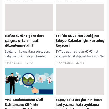
virajlarından birindeyiz.
bir tablo çiziyor. Özellikle
Sonbaharın sonları, kışın
kontenjanlarda yaşanan önemli
başları… Birçok öğrenci için bu
düşüşler,...
dönem;...
Hafıza türüne göre ders
TYT’de 65-75 Net Aralığına
çalışma ortamı nasıl
Sıkışıp Kalanlar İçin Kurtuluş
düzenlenmelidir?
Reçetesi
Sağlanan kaynaklara göre, ders
TYT’de uzun süredir 65-75 net
çalışma ortamı ve yöntemleri
aralığında takılıp kaldınız mı? Ne
öğrencinin baskın hafıza türüne
kadar çalışırsanız çalışın o barajı
18.02.2026
354
10.03.2026
432
(görsel veya işitsel) göre şu
bir türlü aşamıyor ve
şekilde düzenlenmelidir: Görsel...
motivasyonunuzu...
YKS Sıralamanızın Gizli
Yapay zeka araçlarının basit
Kahramanı: OBP’nin
kod yazma, hata ayıklama