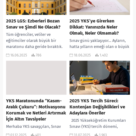
2025 LGS: Ezberleri Bozan
2025 YKS’ye Girerken
Sınav ve Şimdi Ne Olacak?
Dikkat: Yanınızda Neler
Olmalı, Neler Olmamalı?
Tüm öğrenciler, veliler ve
eğitimciler olarak büyük bir
Sınav günü yaklaşıyor… Ayların,
maratonu daha geride bıraktık.
hatta yılların emeği olan o büyük
Haftalarca süren emek, uykusuz
güne artık sayılı zaman kaldı.
16.06.2025
786
18.06.2025
1.402
geceler ve sayısız deneme...
Derslere çalıştınız, denemeler
çözdünüz, konuları...
YKS Maratonunda “Kasım-
2025 YKS Tercih Süreci:
Aralık Çukuru”: Motivasyonu
Kontenjan Değişiklikleri ve
Korumak ve Netleri Artırmak
Adaylara Öneriler
İçin Altın Tavsiyeler
2025 Yükseköğretim Kurumları
Merhaba YKS savaşçıları, Sınav
Sınavı (YKS) tercih dönemi,
maratonunun belki de en zorlu
önceki yıllardan oldukça farklı
01.12.2025
401
31.07.2025
1.963