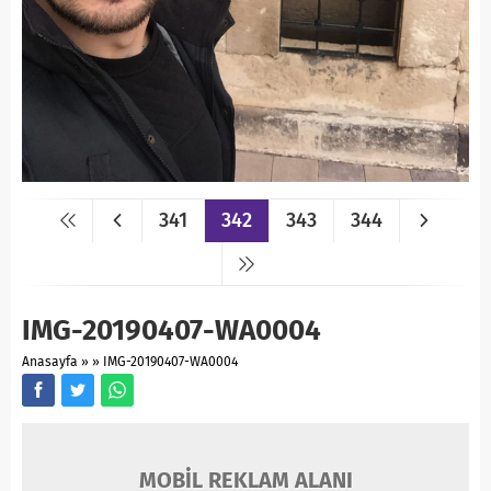
341
342
343
344
IMG-20190407-WA0004
Anasayfa
»
»
IMG-20190407-WA0004
MOBİL REKLAM ALANI