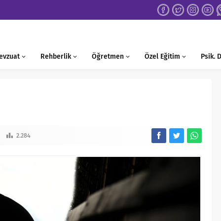
evzuat
Rehberlik
Öğretmen
Özel Eğitim
Psik.
2.284