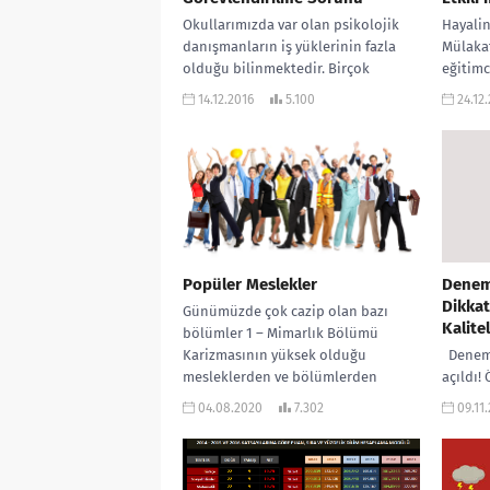
Okullarımızda var olan psikolojik
Hayalin
danışmanların iş yüklerinin fazla
Mülakat
olduğu bilinmektedir. Birçok
eğitimc
psikolojik danışman sorumlu
danışma
14.12.2016
5.100
24.12
olması gereken öğrencilerden çok
büyük b
daha fazlasına,...
Popüler Meslekler
Denem
Dikkat
Günümüzde çok cazip olan bazı
Kalitel
bölümler 1 – Mimarlık Bölümü
Karizmasının yüksek olduğu
Deneme
mesleklerden ve bölümlerden
açıldı! 
biridir. Devlet kurumlarında ya...
öğretme
04.08.2020
7.302
09.11
stratej
bolca...