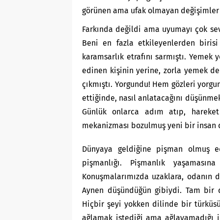
görünen ama ufak olmayan değişimler 
Farkında değildi ama uyumayı çok se
Beni en fazla etkileyenlerden biris
karamsarlık etrafını sarmıştı. Yemek y
edinen kişinin yerine, zorla yemek d
çıkmıştı. Yorgundu! Hem gözleri yorgu
ettiğinde, nasıl anlatacağını düşünme
Günlük onlarca adım atıp, hareket
mekanizması bozulmuş yeni bir insan
Dünyaya geldiğine pişman olmuş ed
pişmanlığı. Pişmanlık yaşamasına
Konuşmalarımızda uzaklara, odanın dış
Aynen düşündüğün gibiydi. Tam bir d
Hiçbir şeyi yokken dilinde bir türküs
ağlamak istediği ama ağlayamadığı içi