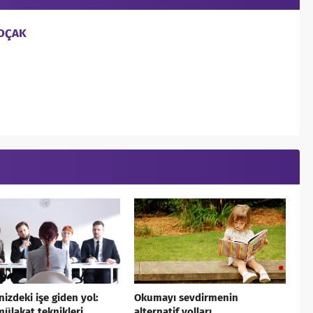
KOÇAK
nizdeki işe giden yol:
Okumayı sevdirmenin
 mülakat teknikleri
alternatif yolları