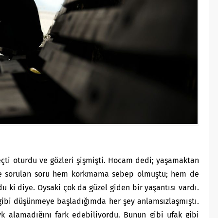
Geçti oturdu ve gözleri şişmişti. Hocam dedi; yaşamaktan
re sorulan soru hem korkmama sebep olmuştu; hem de
ki diye. Oysaki çok da güzel giden bir yaşantısı vardı.
 gibi düşünmeye başladığımda her şey anlamsızlaşmıştı.
vk alamadığını fark edebiliyordu. Bunun gibi ufak gibi