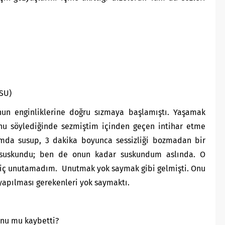
RSU)
un enginliklerine doğru sızmaya başlamıştı. Yaşamak
nu söylediğinde sezmiştim içinden geçen intihar etme
umda susup, 3 dakika boyunca sessizliği bozmadan bir
 O suskundu; ben de onun kadar suskundum aslında. O
i hiç unutamadım. Unutmak yok saymak gibi gelmişti. Onu
apılması gerekenleri yok saymaktı.
nu mu kaybetti?