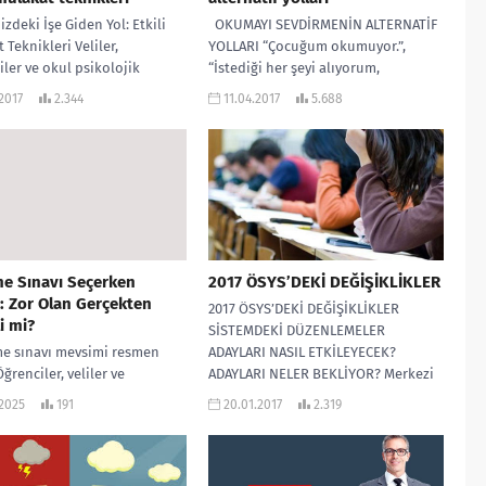
izdeki İşe Giden Yol: Etkili
OKUMAYI SEVDİRMENİN ALTERNATİF
 Teknikleri Veliler,
YOLLARI “Çocuğum okumuyor.”,
iler ve okul psikolojik
“İstediği her şeyi alıyorum,
nları zaman ve eforlarının
okumuyor.”, “Önüne kitap yığıyorum,
.2017
2.344
11.04.2017
5.688
ir kısmını öğrencilerin...
okumuyor.”, “Öğretmeni ödev verdi,
dün...
e Sınavı Seçerken
2017 ÖSYS’DEKİ DEĞİŞİKLİKLER
: Zor Olan Gerçekten
2017 ÖSYS’DEKİ DEĞİŞİKLİKLER
i mi?
SİSTEMDEKİ DÜZENLEMELER
 sınavı mevsimi resmen
ADAYLARI NASIL ETKİLEYECEK?
Öğrenciler, veliler ve
ADAYLARI NELER BEKLİYOR? Merkezi
nler için bu dönem, bolca
yerleştirme sınavları ülkemizde
.2025
191
20.01.2017
2.319
i, bolca analiz ve elbette
uzun zamandır uygulanmakta olan
ve...