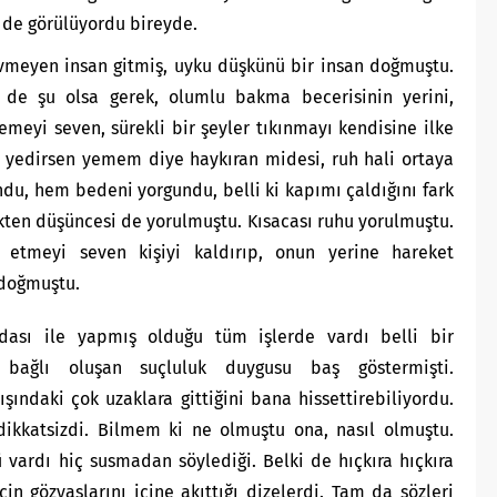
de görülüyordu bireyde.
vmeyen insan gitmiş, uyku düşkünü bir insan doğmuştu.
i de şu olsa gerek, olumlu bakma becerisinin yerini,
emeyi seven, sürekli bir şeyler tıkınmayı kendisine ilke
e yedirsen yemem diye haykıran midesi, ruh hali ortaya
ndu, hem bedeni yorgundu, belli ki kapımı çaldığını fark
kten düşüncesi de yorulmuştu. Kısacası ruhu yorulmuştu.
 etmeyi seven kişiyi kaldırıp, onun yerine hareket
 doğmuştu.
ası ile yapmış olduğu tüm işlerde vardı belli bir
 bağlı oluşan suçluluk duygusu baş göstermişti.
ındaki çok uzaklara gittiğini bana hissettirebiliyordu.
ikkatsizdi. Bilmem ki ne olmuştu ona, nasıl olmuştu.
ü vardı hiç susmadan söylediği. Belki de hıçkıra hıçkıra
n gözyaşlarını içine akıttığı dizelerdi. Tam da sözleri