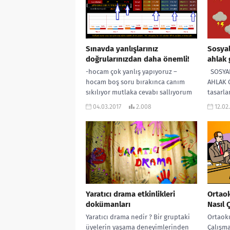
Sınavda yanlışlarınız
Sosya
doğrularınızdan daha önemli!
ahlak 
-hocam çok yanlış yapıyoruz –
SOSYA
hocam boş soru bırakınca canım
AHLAK G
sıkılıyor mutlaka cevabı sallıyorum
tasarla
– hocam konuları yetiştiremiyorum
yazısın
04.03.2017
2.008
12.02
her şeyi...
ahlak...
Yaratıcı drama etkinlikleri
Ortao
dokümanları
Nasıl 
Yaratıcı drama nedir ? Bir gruptaki
Ortaok
üyelerin yaşama deneyimlerinden
Çalışma