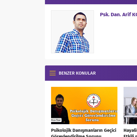
Psk. Dan. Arif 
BENZER KONULAR
Psikolojik Danışmanların Geçici
Hayali
Görevlendirilme Sorunu
Etkili