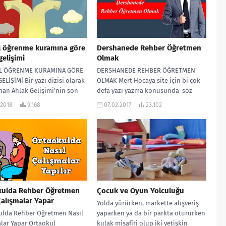
l öğrenme kuramına göre
Dershanede Rehber Öğretmen
gelişimi
Olmak
L ÖĞRENME KURAMINA GÖRE
DERSHANEDE REHBER ÖĞRETMEN
ELİŞİMİ Bir yazı dizisi olarak
OLMAK Mert Hocaya site için bi çok
nan Ahlak Gelişimi’nin son
defa yazı yazma konusunda söz
da Piaget ve Kohlberg’in
verdim. Fakat yoğun iş temposu...
.2018
9.168
07.02.2017
23.102
kulda Rehber Öğretmen
Çocuk ve Oyun Yolculuğu
Çalışmalar Yapar
Yolda yürürken, markette alışveriş
ulda Rehber Öğretmen Nasıl
yaparken ya da bir parkta otururken
lar Yapar Ortaokul
kulak misafiri olup iki yetişkin