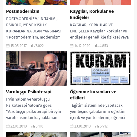
Postmodernizm
Kaygılar, Korkular ve
Endişeler
POSTMODERNİZM’ İN TANIMI,
PSİKOLOJİYE VE KİŞİLİK
KAYGILAR, KORKULAR VE
KURAMLARINA OLAN YANSIMASI –
ENDİŞELER Kaygılar, korkular ve
1 Postmodernizm, modernizm
endişeler genellikle fiziksel veya
ötesi ya da sonrası olarak
zihinsel bir zarar vermez. Bizler
15.05.2017
7.022
14.12.2020
4.853
tanımlanmaktadır. Post...
kaygılar hissedecek şekilde
evrimleştik,...
Varoluşçu Psikoterapi
Öğrenme kuramları ve
etkileri
Irvin Yalom ve Varoluşçu
Psikoterapi Yalom’a göre:
Eğitim sisteminde yapılacak
“Varoluşçu psikoterapi bireyin
yenileşme çabalarının öğretim
varolmasından kaynaklanan
içerik ve yöntemlerini, öğrenci
endişelere odaklanan dinamik
başarısını ölçme ve
22.10.2018
3.110
23.10.2018
6.912
bir terapi yaklaşımıdır…. Dinamik
değerlendirme, yöneltme ve ders
psikiyatriden...
dışı etkinlikleri...