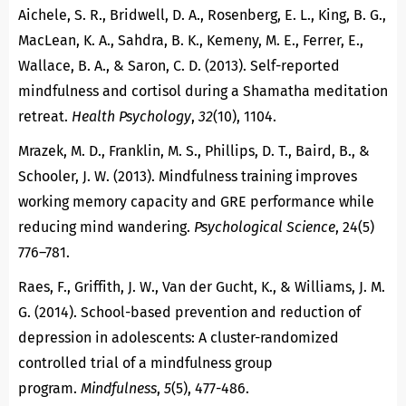
Aichele, S. R., Bridwell, D. A., Rosenberg, E. L., King, B. G.,
MacLean, K. A., Sahdra, B. K., Kemeny, M. E., Ferrer, E.,
Wallace, B. A., & Saron, C. D. (2013). Self-reported
mindfulness and cortisol during a Shamatha meditation
retreat.
Health Psychology
,
32
(10), 1104.
Mrazek, M. D., Franklin, M. S., Phillips, D. T., Baird, B., &
Schooler, J. W. (2013). Mindfulness training improves
working memory capacity and GRE performance while
reducing mind wandering.
Psychological Science
, 24(5)
776–781.
Raes, F., Griffith, J. W., Van der Gucht, K., & Williams, J. M.
G. (2014). School-based prevention and reduction of
depression in adolescents: A cluster-randomized
controlled trial of a mindfulness group
program.
Mindfulness
,
5
(5), 477-486.