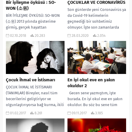
Bir iyileşme öyküsü : SO-
ÇOCUKLAR VE CORONAVİRÜS
WON (소원)
Son günlerde yeni Coronavirüs ya
BİR İYİLEŞME ÖYKÜSÜ: SO-WON
da Covid-19 kelimelerin
(소원) 2013 yılında gösterime
geçmediği bir sohbetimiz
girmiş, gerçek hayattan
olmuyor. İşte son zamanlarda
uyarlandığı bilinen bir dram filmi
duyduğumuz cümlelerden
02.10.2018
20.283
28.03.2020
2.054
“HOPE”. So-won 8 yaşında...
örnekler: Anne, hepimiz...
Çocuk İhmal ve İstismarı
En iyi okul eve en yakın
okuldur 2
ÇOCUK İHMAL VE İSTİSMARI
(TANIMLAR) Bireyler, nasıl tüm
Gecen sene yazmıştım, işte
becerilerini geliştiriyor ve
burada. En iyi okul eve en yakın
olgunlaştırıyorsa bağ kurma, ikili
okuldur. Bu söz bu sene tüm
ilişki ve iletişim becerilerini de...
yöneticilerimizin başat...
01.02.2017
8.261
09.11.2017
3.185