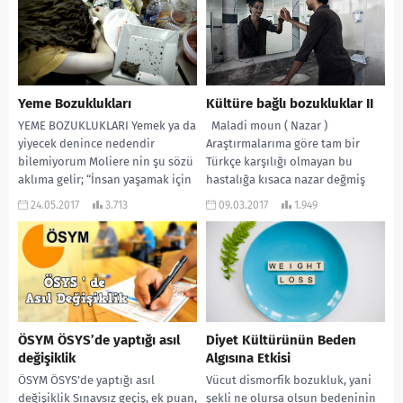
Yeme Bozuklukları
Kültüre bağlı bozukluklar II
YEME BOZUKLUKLARI Yemek ya da
Maladi moun ( Nazar )
yiyecek denince nedendir
Araştırmalarıma göre tam bir
bilemiyorum Moliere nin şu sözü
Türkçe karşılığı olmayan bu
aklıma gelir; “İnsan yaşamak için
hastalığa kısaca nazar değmiş
yemeli, yemek...
deyişini kullanabiliriz....
24.05.2017
3.713
09.03.2017
1.949
ÖSYM ÖSYS’de yaptığı asıl
Diyet Kültürünün Beden
değişiklik
Algısına Etkisi
ÖSYM ÖSYS’de yaptığı asıl
Vücut dismorfik bozukluk, yani
değişiklik Sınavsız geçiş, ek puan,
şekli ne olursa olsun bedeninin