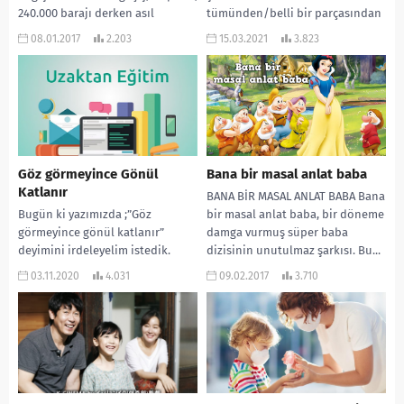
240.000 barajı derken asıl
tümünden/belli bir parçasından
değişiklik gözden kaçıyor.. Dikkat
her daim hoşnutsuz olma,
08.01.2017
2.203
15.03.2021
3.823
buraya ikinci maddeye...
kökleri derinlere uzanan bir...
Göz görmeyince Gönül
Bana bir masal anlat baba
Katlanır
BANA BİR MASAL ANLAT BABA Bana
Bugün ki yazımızda ;”Göz
bir masal anlat baba, bir döneme
görmeyince gönül katlanır”
damga vurmuş süper baba
deyimini irdeleyelim istedik.
dizisinin unutulmaz şarkısı. Bu...
Sahiden öyle mi? Ata sözlerimizin
03.11.2020
4.031
09.02.2017
3.710
terapotik etkileri
yadsınamayacak kadar çoktur....