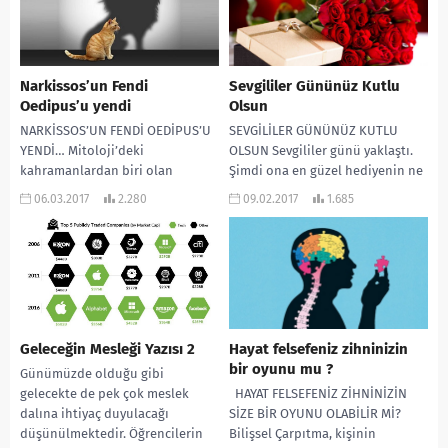
Narkissos’un Fendi
Sevgililer Gününüz Kutlu
Oedipus’u yendi
Olsun
NARKİSSOS’UN FENDİ OEDİPUS’U
SEVGİLİLER GÜNÜNÜZ KUTLU
YENDİ… Mitoloji’deki
OLSUN Sevgililer günü yaklaştı.
kahramanlardan biri olan
Şimdi ona en güzel hediyenin ne
Oedipus, kral olan babası
olduğunu bulmak için
06.03.2017
2.280
09.02.2017
1.685
tarafından başka bir aileye
debeleniyoruz. Belki bulduk
evlatlık verilir. Yıllar sonra...
belki...
Geleceğin Mesleği Yazısı 2
Hayat felsefeniz zihninizin
bir oyunu mu ?
Günümüzde olduğu gibi
gelecekte de pek çok meslek
HAYAT FELSEFENİZ ZİHNİNİZİN
dalına ihtiyaç duyulacağı
SİZE BİR OYUNU OLABİLİR Mİ?
düşünülmektedir. Öğrencilerin
Bilişsel Çarpıtma, kişinin