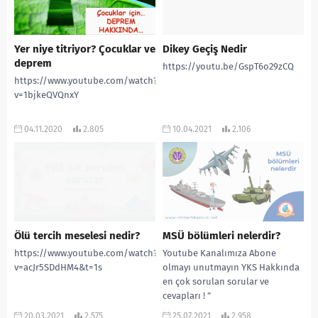
Yer niye titriyor? Çocuklar ve
Dikey Geçiş Nedir
deprem
https://youtu.be/GspT6o29zCQ
https://www.youtube.com/watch?
v=1bjkeQVQnxY
04.11.2020
2.805
10.04.2021
2.106
Ölü tercih meselesi nedir?
MSÜ bölümleri nelerdir?
https://www.youtube.com/watch?
Youtube Kanalımıza Abone
v=acJr5SDdHM4&t=1s
olmayı unutmayın YKS Hakkında
en çok sorulan sorular ve
cevapları ! ”
www.rehberlikservisi.net ”
20.03.2021
2.575
25.07.2021
2.958