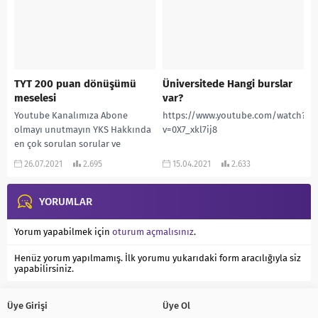
TYT 200 puan dönüşümü
Üniversitede Hangi burslar
meselesi
var?
Youtube Kanalımıza Abone
https://www.youtube.com/watch?
olmayı unutmayın YKS Hakkında
v=0X7_xkl7ij8
en çok sorulan sorular ve
cevapları ! ”
26.07.2021
2.695
15.04.2021
2.633
www.rehberlikservisi.net ”
adresinden daha çok...
YORUMLAR
Yorum yapabilmek için
oturum açmalısınız
.
Henüz yorum yapılmamış. İlk yorumu yukarıdaki form aracılığıyla siz
yapabilirsiniz.
Üye Girişi
Üye Ol