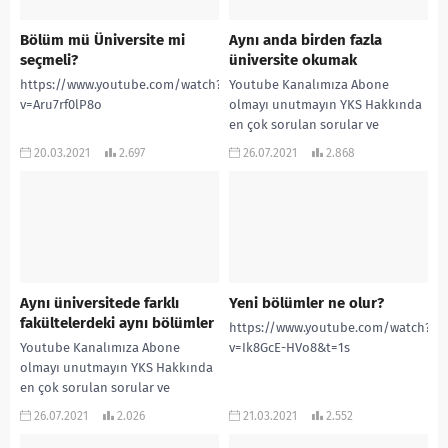
Bölüm mü Üniversite mi
Aynı anda birden fazla
seçmeli?
üniversite okumak
https://www.youtube.com/watch?
Youtube Kanalımıza Abone
v=Aru7rf0lP8o
olmayı unutmayın YKS Hakkında
en çok sorulan sorular ve
cevapları ! ”
20.03.2021
2.697
26.07.2021
2.868
www.rehberlikservisi.net ”
adresinden daha çok...
Aynı üniversitede farklı
Yeni bölümler ne olur?
fakültelerdeki aynı bölümler
https://www.youtube.com/watch?
Youtube Kanalımıza Abone
v=Ik8GcE-HVo8&t=1s
olmayı unutmayın YKS Hakkında
en çok sorulan sorular ve
cevapları ! ”
26.07.2021
2.026
21.03.2021
2.552
www.rehberlikservisi.net ”
adresinden daha çok...