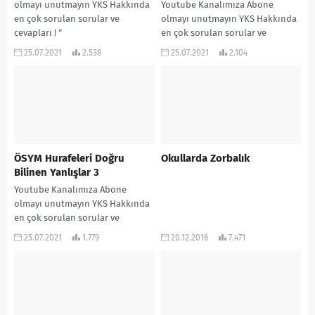
olmayı unutmayın YKS Hakkında
Youtube Kanalımıza Abone
en çok sorulan sorular ve
olmayı unutmayın YKS Hakkında
cevapları ! ”
en çok sorulan sorular ve
www.rehberlikservisi.net ”
cevapları ! ”
25.07.2021
2.538
25.07.2021
2.104
adresinden daha çok...
www.rehberlikservisi.net ”
adresinden daha çok...
ÖSYM Hurafeleri Doğru
Okullarda Zorbalık
Bilinen Yanlışlar 3
Youtube Kanalımıza Abone
olmayı unutmayın YKS Hakkında
en çok sorulan sorular ve
cevapları ! ”
25.07.2021
1.779
20.12.2016
7.471
www.rehberlikservisi.net ”
adresinden daha çok...