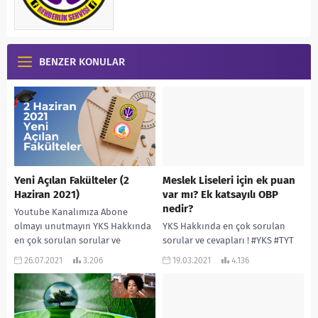
BENZER KONULAR
Yeni Açılan Fakülteler (2
Meslek Liseleri için ek puan
Haziran 2021)
var mı? Ek katsayılı OBP
nedir?
Youtube Kanalımıza Abone
olmayı unutmayın YKS Hakkında
YKS Hakkında en çok sorulan
en çok sorulan sorular ve
sorular ve cevapları ! #YKS​ #TYT​
cevapları ! ”
#AYT​ #SINAV​ #KONUDAĞILIMI​
26.07.2021
3.206
19.03.2021
4.136
www.rehberlikservisi.net ”
#OBP​ #KAYIT​ #EKPUAN​ #KATSAYI​
adresinden daha çok...
#SIKSORULANSORULAR