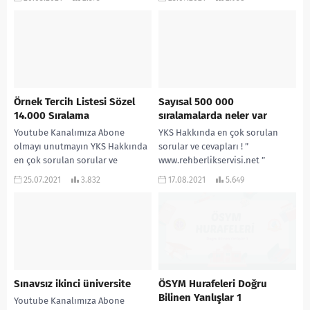
adresinden daha çok...
Örnek Tercih Listesi Sözel
Sayısal 500 000
14.000 Sıralama
sıralamalarda neler var
Youtube Kanalımıza Abone
YKS Hakkında en çok sorulan
olmayı unutmayın YKS Hakkında
sorular ve cevapları ! ”
en çok sorulan sorular ve
www.rehberlikservisi.net ”
cevapları ! ”
adresinden daha çok bilgiye
25.07.2021
3.832
17.08.2021
5.649
www.rehberlikservisi.net ”
ulaşabilirsiniz! #YKS #TYT #AYT...
adresinden daha çok...
Sınavsız ikinci üniversite
ÖSYM Hurafeleri Doğru
Bilinen Yanlışlar 1
Youtube Kanalımıza Abone