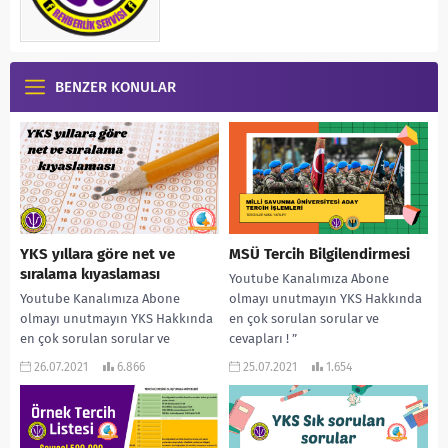
BENZER KONULAR
YKS yıllara göre net ve
MSÜ Tercih Bilgilendirmesi
sıralama kıyaslaması
Youtube Kanalımıza Abone
Youtube Kanalımıza Abone
olmayı unutmayın YKS Hakkında
olmayı unutmayın YKS Hakkında
en çok sorulan sorular ve
en çok sorulan sorular ve
cevapları ! ”
cevapları ! ”
www.rehberlikservisi.net ”
26.07.2021
6.866
25.07.2021
1.654
www.rehberlikservisi.net ”
adresinden daha çok...
adresinden daha çok...