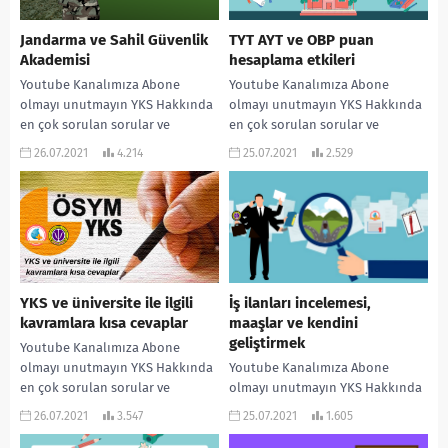
Jandarma ve Sahil Güvenlik
TYT AYT ve OBP puan
Akademisi
hesaplama etkileri
Youtube Kanalımıza Abone
Youtube Kanalımıza Abone
olmayı unutmayın YKS Hakkında
olmayı unutmayın YKS Hakkında
en çok sorulan sorular ve
en çok sorulan sorular ve
cevapları ! ”
cevapları ! ”
26.07.2021
4.214
25.07.2021
2.529
www.rehberlikservisi.net ”
www.rehberlikservisi.net ”
adresinden daha çok...
adresinden daha çok...
YKS ve üniversite ile ilgili
İş ilanları incelemesi,
kavramlara kısa cevaplar
maaşlar ve kendini
geliştirmek
Youtube Kanalımıza Abone
olmayı unutmayın YKS Hakkında
Youtube Kanalımıza Abone
en çok sorulan sorular ve
olmayı unutmayın YKS Hakkında
cevapları ! ”
en çok sorulan sorular ve
26.07.2021
3.547
25.07.2021
1.605
www.rehberlikservisi.net ”
cevapları ! ”
adresinden daha çok...
www.rehberlikservisi.net ”