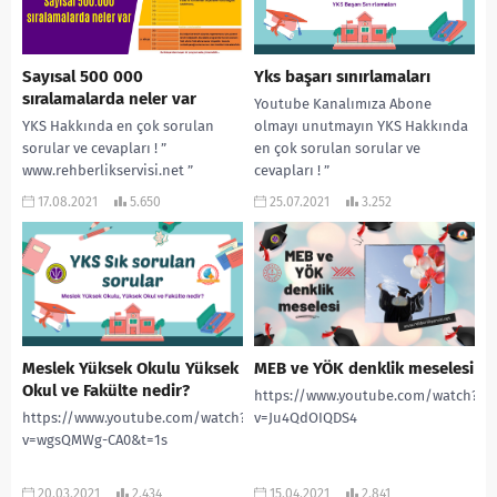
Sayısal 500 000
Yks başarı sınırlamaları
sıralamalarda neler var
Youtube Kanalımıza Abone
YKS Hakkında en çok sorulan
olmayı unutmayın YKS Hakkında
sorular ve cevapları ! ”
en çok sorulan sorular ve
www.rehberlikservisi.net ”
cevapları ! ”
adresinden daha çok bilgiye
www.rehberlikservisi.net ”
17.08.2021
5.650
25.07.2021
3.252
ulaşabilirsiniz! #YKS #TYT #AYT...
adresinden daha çok...
Meslek Yüksek Okulu Yüksek
MEB ve YÖK denklik meselesi
Okul ve Fakülte nedir?
https://www.youtube.com/watch?
https://www.youtube.com/watch?
v=Ju4QdOIQDS4
v=wgsQMWg-CA0&t=1s
20.03.2021
2.434
15.04.2021
2.841