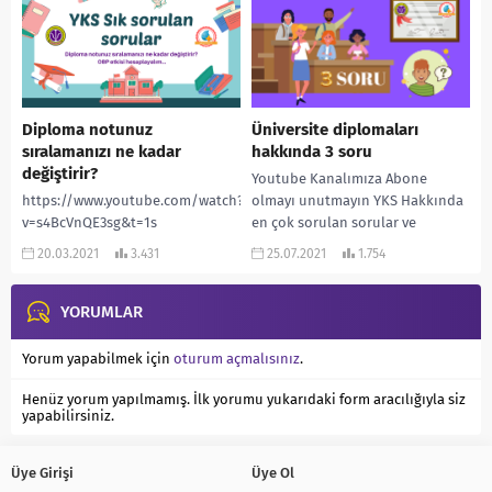
adresinden daha çok...
Diploma notunuz
Üniversite diplomaları
sıralamanızı ne kadar
hakkında 3 soru
değiştirir?
Youtube Kanalımıza Abone
https://www.youtube.com/watch?
olmayı unutmayın YKS Hakkında
v=s4BcVnQE3sg&t=1s
en çok sorulan sorular ve
cevapları ! ”
20.03.2021
3.431
25.07.2021
1.754
www.rehberlikservisi.net ”
adresinden daha çok...
YORUMLAR
Yorum yapabilmek için
oturum açmalısınız
.
Henüz yorum yapılmamış. İlk yorumu yukarıdaki form aracılığıyla siz
yapabilirsiniz.
Üye Girişi
Üye Ol