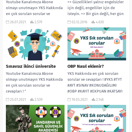
Youtube Kanalımıza Abone
=> Güzellikleri yalnız engelsizler
olmayı unutmayın YKS Hakkında
için değil, engelliler için de
en çok sorulan sorular ve
isteyin. => Bir gün değil, her gün
cevapları ! ”
ilgi görmek istiyoruz. =>...
26.07.2021
2.579
02.12.2016
4.630
www.rehberlikservisi.net ”
adresinden daha çok...
Sınavsız ikinci üniversite
OBP Nasıl eklenir?
Youtube Kanalımıza Abone
YKS Hakkında en çok sorulan
olmayı unutmayın YKS Hakkında
sorular ve cevapları ! #YKS​ #TYT​
en çok sorulan sorular ve
#AYT​ #SINAV​ #KONUDAĞILIMI​
cevapları ! ”
#OBP​ #KAYIT​ #EKPUAN​ #KATSAYI​
www.rehberlikservisi.net ”
#SIKSORULANSORULAR
25.07.2021
2.539
19.03.2021
2.148
adresinden daha çok...