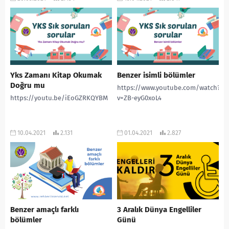
Yks Zamanı Kitap Okumak
Benzer isimli bölümler
Doğru mu
https://www.youtube.com/watch?
https://youtu.be/iEoGZRKQYBM
v=ZB-eyG0xoL4
10.04.2021
2.131
01.04.2021
2.827
Benzer amaçlı farklı
3 Aralık Dünya Engelliler
bölümler
Günü