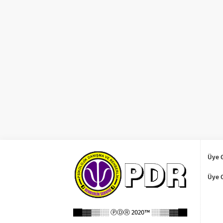
Üye G
Üye 
██▓▓▒▒░░ ⓅⒹⓇ 2020™ ░░▒▒▓▓██