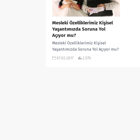
Mesleki Özelliklerimiz Kişisel
Yaşantımızda Soruna Yol
Açıyor mu?
Mesleki Özelliklerimiz Kişisel
Yaşantımızda Soruna Yol Açıyor mu?
Ben senin danışanın değilim
07.02.2017
2.570
tepkisini pek fazla almak. Yahut eve
iş getirmemeye...