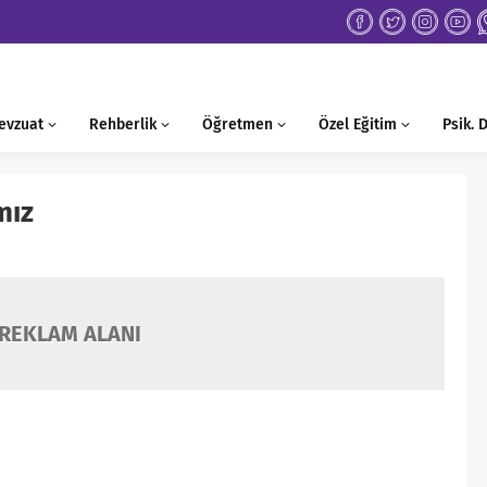
evzuat
Rehberlik
Öğretmen
Özel Eğitim
Psik.
mız
REKLAM ALANI