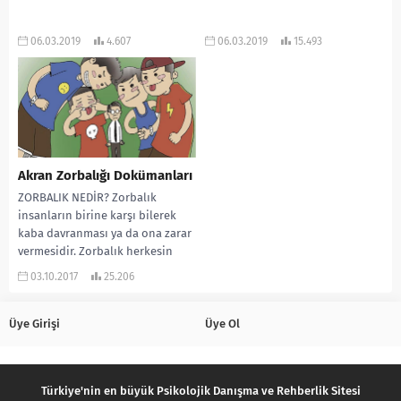
06.03.2019
4.607
06.03.2019
15.493
Akran Zorbalığı Dokümanları
ZORBALIK NEDİR? Zorbalık
insanların birine karşı bilerek
kaba davranması ya da ona zarar
vermesidir. Zorbalık herkesin
başına her yaşta gelebilir,...
03.10.2017
25.206
Üye Girişi
Üye Ol
Türkiye'nin en büyük Psikolojik Danışma ve Rehberlik Sitesi