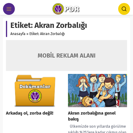
Etiket:
Akran Zorbalığı
Anasayfa
»
Etiket: Akran Zorbalığı
MOBİL REKLAM ALANI
Arkadaş ol, zorba değil!
Akran zorbalığına genel
bakış
Ülkemizde son yıllarda görülme
sıklığı %25’lere kadar çıkmış olan