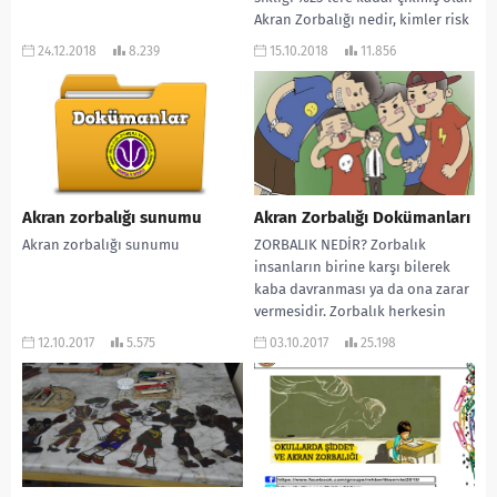
Akran Zorbalığı nedir, kimler risk
altındadır,hangi davranışlar
24.12.2018
8.239
15.10.2018
11.856
zorbalık içerir,Akran
Zorbalığının...
Akran zorbalığı sunumu
Akran Zorbalığı Dokümanları
Akran zorbalığı sunumu
ZORBALIK NEDİR? Zorbalık
insanların birine karşı bilerek
kaba davranması ya da ona zarar
vermesidir. Zorbalık herkesin
başına her yaşta gelebilir,...
12.10.2017
5.575
03.10.2017
25.198