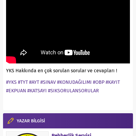
YKS Hakkında en çok sorulan sorular ve cevapları !
#YKS
#TYT
#AYT
#SINAV
#KONUDAĞILIMI
#OBP
#KAYIT
#EKPUAN
#KATSAYI
#SIKSORULANSORULAR
YAZAR BİLGİSİ
Rehberlik Servisi