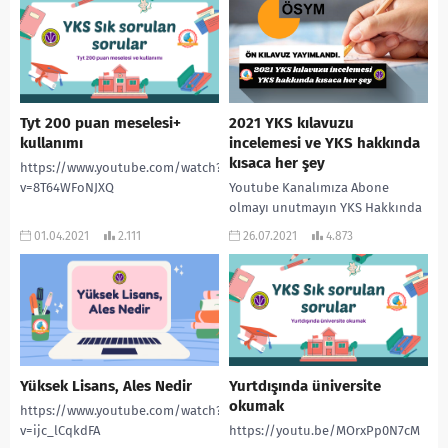
adresinden daha çok...
Tyt 200 puan meselesi+
2021 YKS kılavuzu
kullanımı
incelemesi ve YKS hakkında
kısaca her şey
https://www.youtube.com/watch?
v=8T64WFoNJXQ
Youtube Kanalımıza Abone
olmayı unutmayın YKS Hakkında
en çok sorulan sorular ve
01.04.2021
2.111
26.07.2021
4.873
cevapları ! ”
www.rehberlikservisi.net ”
adresinden daha çok...
Yüksek Lisans, Ales Nedir
Yurtdışında üniversite
okumak
https://www.youtube.com/watch?
v=ijc_lCqkdFA
https://youtu.be/MOrxPp0N7cM