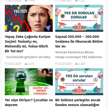
04.11.2020
3.930
17.08.2021
3.122
ulaşabilirsiniz! #YKS #TYT #AYT...
Yapay Zeka Çağında Kariyer
Sayısal 200.000 – 300.000
Seçimi: Tesisatçı mı,
Sıralama ile Okunacak Bölüm
Mühendis mi, Yoksa Hibrit
Var mı
Bir Yol mu?
Youtube Kanalımıza Abone
Günümüzde gençlerin ve hatta
olmayı unutmayın YKS Hakkında
kariyerinin ortasında olanların
en çok sorulan sorular ve
31.07.2025
1.123
25.07.2021
2.626
en çok merak ettiği konulardan
cevapları ! ”
biri, gelecekte hangi mesleklerin
www.rehberlikservisi.net ”
ayakta kalacağı ve...
adresinden daha çok...
Yer niye titriyor? Çocuklar ve
Bir bölüme yerleştim ancak
deprem
liseden mezun olamadığım