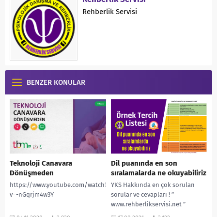
Rehberlik Servisi
BENZER KONULAR
Teknoloji Canavara
Dil puanında en son
Dönüşmeden
sıralamalarda ne okuyabiliriz
https://www.youtube.com/watch?
YKS Hakkında en çok sorulan
v=-nGqrjm4w3Y
sorular ve cevapları ! ”
www.rehberlikservisi.net ”
adresinden daha çok bilgiye