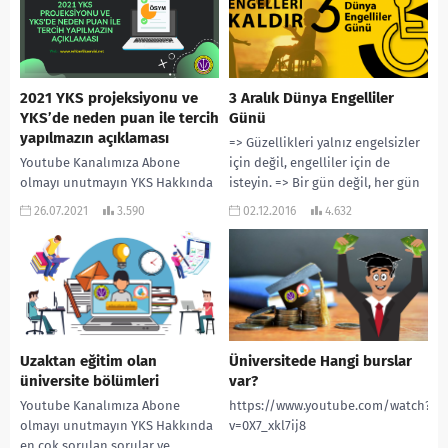
2021 YKS projeksiyonu ve
3 Aralık Dünya Engelliler
YKS’de neden puan ile tercih
Günü
yapılmazın açıklaması
=> Güzellikleri yalnız engelsizler
Youtube Kanalımıza Abone
için değil, engelliler için de
olmayı unutmayın YKS Hakkında
isteyin. => Bir gün değil, her gün
en çok sorulan sorular ve
ilgi görmek istiyoruz. =>...
26.07.2021
3.590
02.12.2016
4.632
cevapları ! ”
www.rehberlikservisi.net ”
adresinden daha çok...
Uzaktan eğitim olan
Üniversitede Hangi burslar
üniversite bölümleri
var?
Youtube Kanalımıza Abone
https://www.youtube.com/watch?
olmayı unutmayın YKS Hakkında
v=0X7_xkl7ij8
en çok sorulan sorular ve