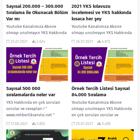
Sayısal 200.000 – 300.000
2021 YKS kılavuzu
Sıralama ile Okunacak Bölüm
incelemesi ve YKS hakkında
Var mı
kısaca her şey
Youtube Kanalımıza Abone
Youtube Kanalımıza Abone
olmayı unutmayın YKS Hakkında
olmayı unutmayın YKS Hakkında
en çok sorulan sorular ve
en çok sorulan sorular ve
25.07.2021
2.624
26.07.2021
4.872
cevapları ! ”
cevapları ! ”
www.rehberlikservisi.net ”
www.rehberlikservisi.net ”
adresinden daha çok...
adresinden daha çok...
Sayısal 500 000
Örnek Tercih Listesi Sayısal
sıralamalarda neler var
84.000 Sıralama
YKS Hakkında en çok sorulan
Youtube Kanalımıza Abone
sorular ve cevapları ! ”
olmayı unutmayın YKS Hakkında
www.rehberlikservisi.net ”
en çok sorulan sorular ve
adresinden daha çok bilgiye
cevapları ! ”
17.08.2021
5.655
25.07.2021
5.490
ulaşabilirsiniz! #YKS #TYT #AYT...
www.rehberlikservisi.net ”
adresinden daha çok...