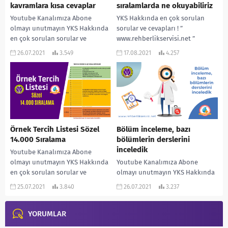
kavramlara kısa cevaplar
sıralamlarda ne okuyabiliriz
Youtube Kanalımıza Abone
YKS Hakkında en çok sorulan
olmayı unutmayın YKS Hakkında
sorular ve cevapları ! ”
en çok sorulan sorular ve
www.rehberlikservisi.net ”
cevapları ! ”
adresinden daha çok bilgiye
26.07.2021
3.549
17.08.2021
4.257
www.rehberlikservisi.net ”
ulaşabilirsiniz! #YKS #TYT #AYT...
adresinden daha çok...
Örnek Tercih Listesi Sözel
Bölüm inceleme, bazı
14.000 Sıralama
bölümlerin derslerini
inceledik
Youtube Kanalımıza Abone
olmayı unutmayın YKS Hakkında
Youtube Kanalımıza Abone
en çok sorulan sorular ve
olmayı unutmayın YKS Hakkında
cevapları ! ”
en çok sorulan sorular ve
25.07.2021
3.840
26.07.2021
3.237
www.rehberlikservisi.net ”
cevapları ! ”
adresinden daha çok...
www.rehberlikservisi.net ”
YORUMLAR
adresinden daha çok...