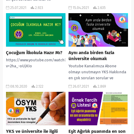
cevapları ! ”
25.07.2021
2.923
15.04.2021
2.635
www.rehberlikservisi.net ”
adresinden daha çok...
Çocuğum İlkokula Hazır Mı?
Aynı anda birden fazla
üniversite okumak
https://www.youtube.com/watch?
v=2ha_-oUjKIo
Youtube Kanalımıza Abone
olmayı unutmayın YKS Hakkında
en çok sorulan sorular ve
cevapları ! ”
08.10.2020
2.122
26.07.2021
2.869
www.rehberlikservisi.net ”
adresinden daha çok...
YKS ve üniversite ile ilgili
Eşit Ağırlık puanında en son