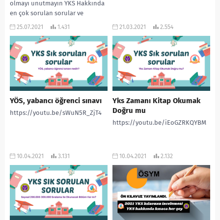
olmayı unutmayın YKS Hakkında
en çok sorulan sorular ve
cevapları ! ”
25.07.2021
1.431
21.03.2021
2.554
www.rehberlikservisi.net ”
adresinden daha çok...
YÖS, yabancı öğrenci sınavı
Yks Zamanı Kitap Okumak
Doğru mu
https://youtu.be/sWuN5R_ZjT4
https://youtu.be/iEoGZRKQYBM
10.04.2021
3.131
10.04.2021
2.132