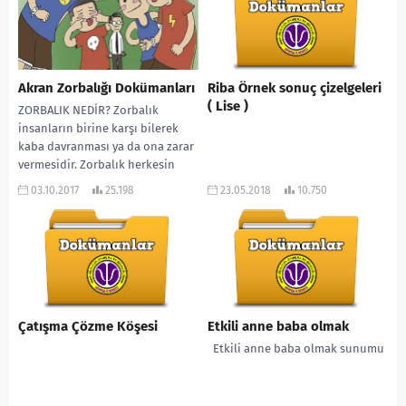
Akran Zorbalığı Dokümanları
Riba Örnek sonuç çizelgeleri
( Lise )
ZORBALIK NEDİR? Zorbalık
insanların birine karşı bilerek
kaba davranması ya da ona zarar
vermesidir. Zorbalık herkesin
başına her yaşta gelebilir,...
03.10.2017
25.198
23.05.2018
10.750
Çatışma Çözme Köşesi
Etkili anne baba olmak
Etkili anne baba olmak sunumu