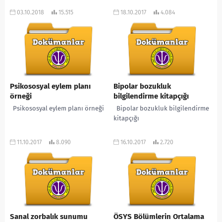
03.10.2018
15.515
18.10.2017
4.084
Psikososyal eylem planı
Bipolar bozukluk
örneği
bilgilendirme kitapçığı
Psikososyal eylem planı örneği
Bipolar bozukluk bilgilendirme
kitapçığı
11.10.2017
8.090
16.10.2017
2.720
Sanal zorbalık sunumu
ÖSYS Bölümlerin Ortalama