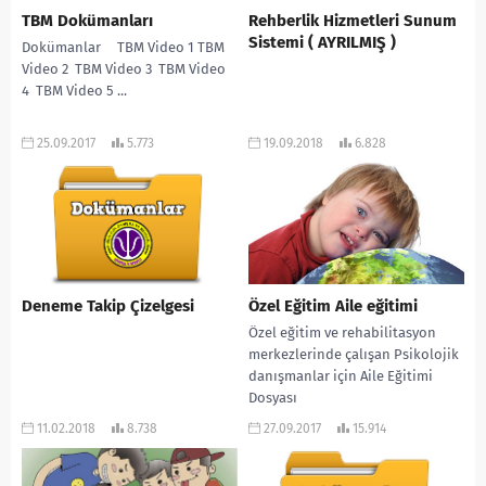
TBM Dokümanları
Rehberlik Hizmetleri Sunum
Sistemi ( AYRILMIŞ )
Dokümanlar TBM Video 1 TBM
Video 2 TBM Video 3 TBM Video
4 TBM Video 5 ...
25.09.2017
5.773
19.09.2018
6.828
Deneme Takip Çizelgesi
Özel Eğitim Aile eğitimi
Özel eğitim ve rehabilitasyon
merkezlerinde çalışan Psikolojik
danışmanlar için Aile Eğitimi
Dosyası
11.02.2018
8.738
27.09.2017
15.914