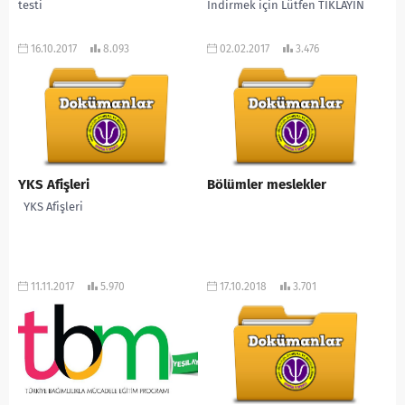
testi
İndirmek için Lütfen TIKLAYIN
16.10.2017
8.093
02.02.2017
3.476
YKS Afişleri
Bölümler meslekler
YKS Afişleri
11.11.2017
5.970
17.10.2018
3.701