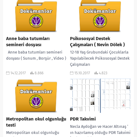
Anne baba tutumları
Psikososyal Destek
semineri dosyası
Çalışmaları ( Nevin Dölek )
Anne baba tutumları semineri
12-18 Yaş Grubundaki Çocuklarla
dosyası ( Sunum , Borşür , Video )
Yapılabilecek Psikososyal Destek
Çalışmaları
14.12.2017
8.866
15.10.2017
4.823
Metropolitan okul olgunluğu
PDR Takvimi
testi
Necla Aydoğan ve Hacer Altınaş ‘
Metropolitan okul olgunluğu
ın hazırlamış olduğu PDR Takvimi