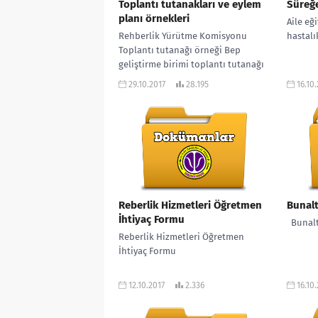
Toplantı tutanakları ve eylem
Süreğe
planı örnekleri
Aile eğ
Rehberlik Yürütme Komisyonu
hastalı
Toplantı tutanağı örneği Bep
geliştirme birimi toplantı tutanağı
örneği *Bep toplantısı için
29.10.2017
28.195
16.10
hazırlanması gereken evraklar ...
Reberlik Hizmetleri Öğretmen
Bunalt
İhtiyaç Formu
Bunaltı
Reberlik Hizmetleri Öğretmen
İhtiyaç Formu
12.10.2017
2.336
16.10