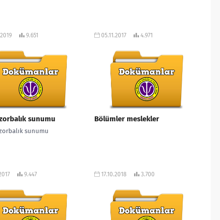
.2019
9.651
05.11.2017
4.971
 zorbalık sunumu
Bölümler meslekler
zorbalık sunumu
2017
9.447
17.10.2018
3.700