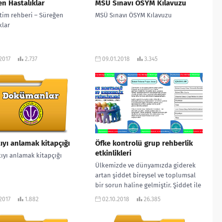
n Hastalıklar
MSÜ Sınavı ÖSYM Kılavuzu
itim rehberi – Süreğen
MSÜ Sınavı ÖSYM Kılavuzu
klar
.2017
2.737
09.01.2018
3.345
ıyı anlamak kitapçığı
Öfke kontrolü grup rehberlik
etkinlikleri
yı anlamak kitapçığı
Ülkemizde ve dünyamızda giderek
artan şiddet bireysel ve toplumsal
bir sorun haline gelmiştir. Şiddet ile
mücadele de bu çalışma Psikolojik...
.2017
1.882
02.10.2018
26.385