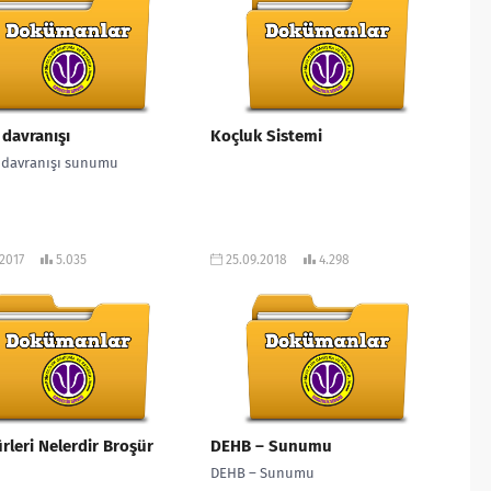
davranışı
Koçluk Sistemi
davranışı sunumu
.2017
5.035
25.09.2018
4.298
ürleri Nelerdir Broşür
DEHB – Sunumu
DEHB – Sunumu