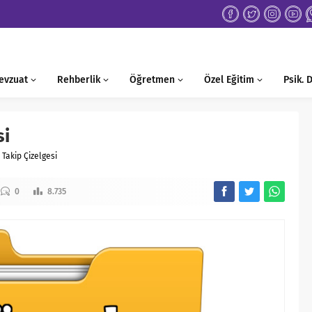
evzuat
Rehberlik
Öğretmen
Özel Eğitim
Psik.
si
Takip Çizelgesi
0
8.735