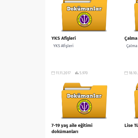
YKS Afişleri
Çalma 
YKS Afişleri
Çalma 
11.11.2017
5.970
18.10
7-19 yaş aile eğitimi
Lise T
dokümanları