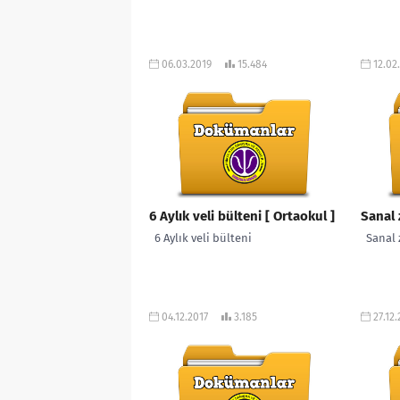
06.03.2019
15.484
12.02
6 Aylık veli bülteni [ Ortaokul ]
Sanal
6 Aylık veli bülteni
Sanal 
04.12.2017
3.185
27.12.