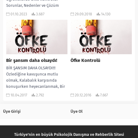
Sorunlar, Nedenler ve Çözüm
Yolları Öfke, insanlar arasında
01.10.2023
3.687
29.09.2018
14.130
yaygın bir duygusal tepki olarak
karşımıza çıkar. Ancak, özellikle...
Bir şansım daha olsaydı!
Öfke Kontrolü
BİR ŞANSIM DAHA OLSAYDI!!!
Özlediğine kavuşunca mutlu
olmak, Kalabalık karşısında
konuşurken heyecanlanmak, Bir
yakınını kaybedince üzülmek,
10.04.2017
2.792
20.12.2016
7.667
Karanlıktan korkmak, Her biri...
Üye Girişi
Üye Ol
Türkiye'nin en büyük Psikolojik Danışma ve Rehberlik Sitesi