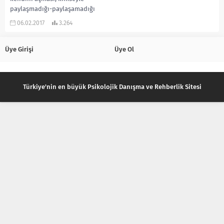
paylaşmadığı-paylaşamadığı
acıları, zayıflıkları, utançları ve
06.02.2017
3.264
bitmemiş işlerini danışma
sürecine...
Üye Girişi
Üye Ol
Türkiye'nin en büyük Psikolojik Danışma ve Rehberlik Sitesi