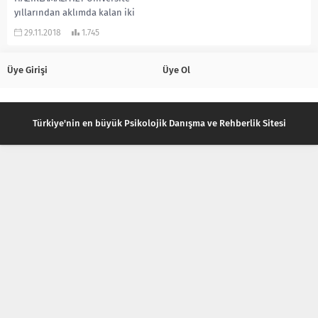
yıllarından aklımda kalan iki
küçük anım, hikâyem ve
29.11.2018
1.745
gözlemimle başlamak istiyorum
yazıma. 1.Hikâye: Üniversite...
Üye Girişi
Üye Ol
Türkiye'nin en büyük Psikolojik Danışma ve Rehberlik Sitesi