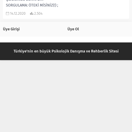
SORGULAMA: ÖTEKİ MİSİNİZ(!) ;
ÖTEKİLEŞTİREN Mİ? Kendine
14.12.2020
2.504
temas etmeyen başkasına
“gerçekten” temas edemez....
Üye Girişi
Üye Ol
Türkiye'nin en büyük Psikolojik Danışma ve Rehberlik Sitesi