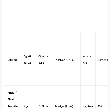
Öğretim
Öğretim
Yabancı
Okul Adı
Pansiyon Durumu
Kontenjan
Süresi
Şekli
Dili
AHLAT /
Ahlat
Selçuklu
4 yıl
Kız/Erkek
Pansiyon(Erkek)
İngilizce
120