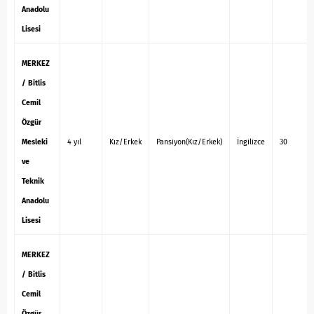
Anadolu
Lisesi
MERKEZ
/ Bitlis
Cemil
Özgür
Mesleki
4 yıl
Kız/Erkek
Pansiyon(Kız/Erkek)
İngilizce
30
ve
Teknik
Anadolu
Lisesi
MERKEZ
/ Bitlis
Cemil
Özgür