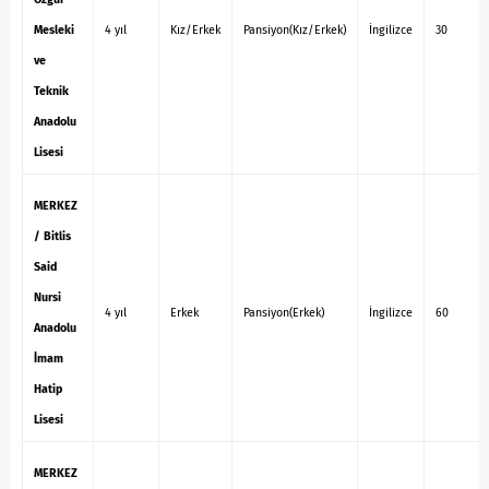
Mesleki
4 yıl
Kız/Erkek
Pansiyon(Kız/Erkek)
İngilizce
30
ve
Teknik
Anadolu
Lisesi
MERKEZ
/ Bitlis
Said
Nursi
4 yıl
Erkek
Pansiyon(Erkek)
İngilizce
60
Anadolu
İmam
Hatip
Lisesi
MERKEZ