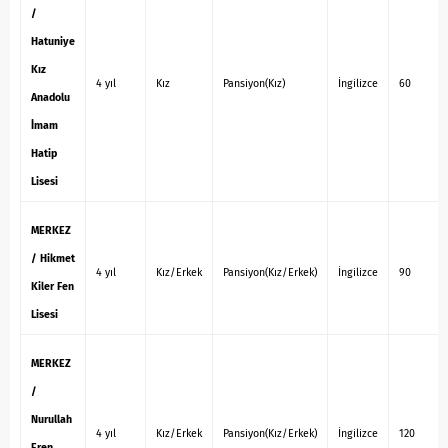
/
Hatuniye
Kız
4 yıl
Kız
Pansiyon(Kız)
İngilizce
60
Anadolu
İmam
Hatip
Lisesi
MERKEZ
/ Hikmet
4 yıl
Kız/Erkek
Pansiyon(Kız/Erkek)
İngilizce
90
Kiler Fen
Lisesi
MERKEZ
/
Nurullah
4 yıl
Kız/Erkek
Pansiyon(Kız/Erkek)
İngilizce
120
Eren