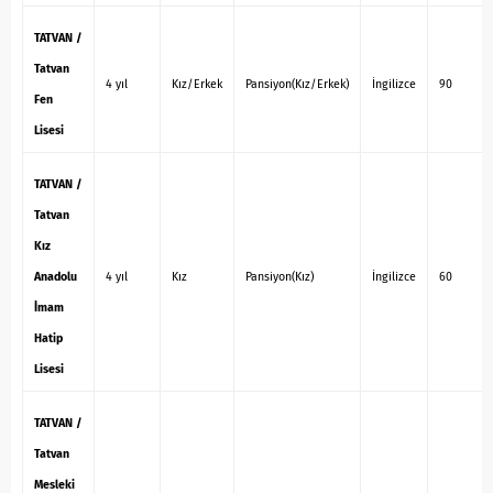
TATVAN /
Tatvan
4 yıl
Kız/Erkek
Pansiyon(Kız/Erkek)
İngilizce
90
Fen
Lisesi
TATVAN /
Tatvan
Kız
Anadolu
4 yıl
Kız
Pansiyon(Kız)
İngilizce
60
İmam
Hatip
Lisesi
TATVAN /
Tatvan
Mesleki