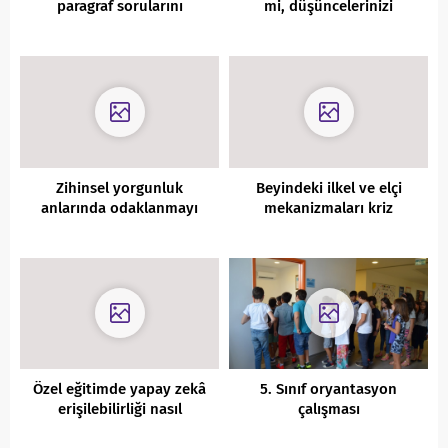
paragraf sorularını
mi, düşüncelerinizi
çözmenin ipuçları nelerdir?
dönüştürmek mi?
Zihinsel yorgunluk
Beyindeki ilkel ve elçi
anlarında odaklanmayı
mekanizmaları kriz
sürdürmek için hangi
yönetimini nasıl etkiler?
stratejiler öneriliyor?
Özel eğitimde yapay zekâ
5. Sınıf oryantasyon
erişilebilirliği nasıl
çalışması
artırıyor?