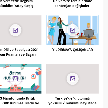
niversitede Değişim
Üniversite tercihlerinde
ümkün: Yatay Geçiş
kontenjan değişimleri
kında Bilmeniz Gereken
sıralamaları nasıl etkiler?
Her Şey
n Dili ve Edebiyatı 2021
YILDIRMAYA ÇALIŞANLAR
ban Puanları ve Başarı
Sıralamaları
S Maratonunda Kritik
Türkiye’de ‘diplomalı
: OBP Kırılması Nedir ve
yoksulluk’ kavramı neyi ifade
ihlerinizi Nasıl Etkiler?
ediyor?