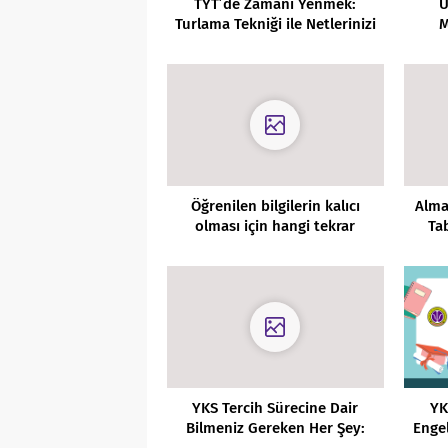
TYT’de Zamanı Yenmek:
Ü
Turlama Tekniği ile Netlerinizi
M
Artırın
Hak
Öğrenilen bilgilerin kalıcı
Alma
olması için hangi tekrar
Ta
yöntemleri önerilir?
YKS Tercih Sürecine Dair
YK
Bilmeniz Gereken Her Şey:
Engel
OBP, Barajlar ve Sonuç
Terc