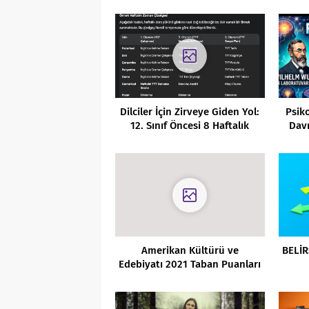
Beklentisi
Dilciler İçin Zirveye Giden Yol:
Psiko
12. Sınıf Öncesi 8 Haftalık
Davr
YKS-YDT Yaz Kampı!
Amerikan Kültürü ve
BELİR
Edebiyatı 2021 Taban Puanları
ve Başarı Sıralamaları