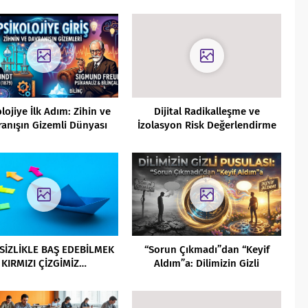
lojiye İlk Adım: Zihin ve
Dijital Radikalleşme ve
anışın Gizemli Dünyası
İzolasyon Risk Değerlendirme
Envanteri (DİRDE)
SİZLİKLE BAŞ EDEBİLMEK
“Sorun Çıkmadı”dan “Keyif
KIRMIZI ÇİZGİMİZ…
Aldım”a: Dilimizin Gizli
Pusulası