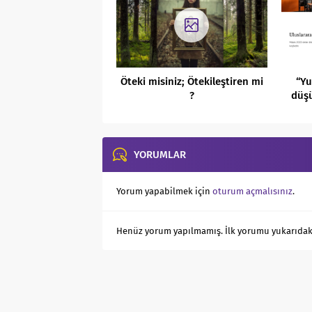
Öteki misiniz; Ötekileştiren mi
“Yu
?
düş
YORUMLAR
Yorum yapabilmek için
oturum açmalısınız
.
Henüz yorum yapılmamış. İlk yorumu yukarıdaki f