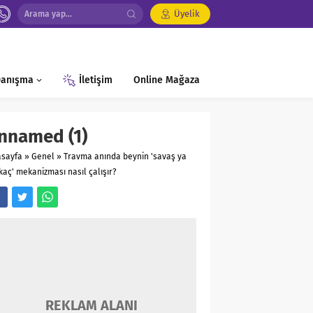
Üyelik
 Danışma
İletişim
Online Mağaza
nnamed (1)
asayfa
»
Genel
»
Travma anında beynin 'savaş ya
kaç' mekanizması nasıl çalışır?
REKLAM ALANI