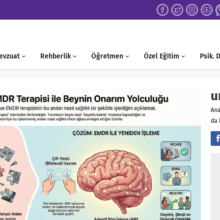
evzuat
Rehberlik
Öğretmen
Özel Eğitim
Psik.
u
An
da 