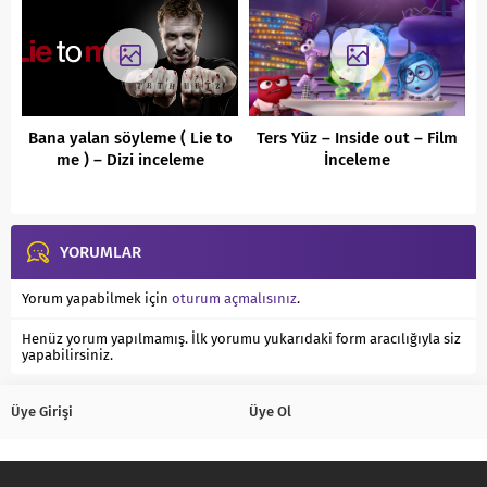
Bana yalan söyleme ( Lie to
Ters Yüz – Inside out – Film
me ) – Dizi inceleme
İnceleme
YORUMLAR
Yorum yapabilmek için
oturum açmalısınız
.
Henüz yorum yapılmamış. İlk yorumu yukarıdaki form aracılığıyla siz
yapabilirsiniz.
Üye Girişi
Üye Ol