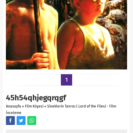
1
45h54qhjegqrqgf
Anasayfa
»
Film Köşesi
»
Sineklerin Tanrısı ( Lord of the Flies) - Film
İnceleme