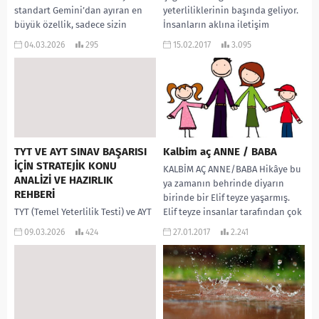
standart Gemini’dan ayıran en
yeterliliklerinin başında geliyor.
büyük özellik, sadece sizin
İnsanların aklına iletişim
yüklediğiniz kaynaklara (belgeler,
dendiğinde sadece nedense
04.03.2026
295
15.02.2017
3.095
videolar, vb.) sadık kalarak cevap
konuşmak geliyor. Daha...
vermesidir....
TYT VE AYT SINAV BAŞARISI
Kalbim aç ANNE / BABA
İÇİN STRATEJİK KONU
KALBİM AÇ ANNE/BABA Hikâye bu
ANALİZİ VE HAZIRLIK
ya zamanın behrinde diyarın
REHBERİ
birinde bir Elif teyze yaşarmış.
TYT (Temel Yeterlilik Testi) ve AYT
Elif teyze insanlar tarafından çok
(Alan Yeterlilik Testi)
sevilen...
09.03.2026
424
27.01.2017
2.241
sınavlarındaki soru dağılımlarını,
kritik konu başlıklarını ve
adayların net artırımı sağlamak...