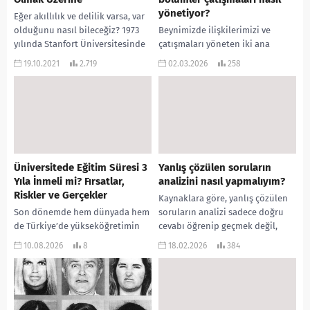
yönetiyor?
Eğer akıllılık ve delilik varsa, var
olduğunu nasıl bileceğiz? 1973
Beynimizde ilişkilerimizi ve
yılında Stanfort Üniversitesinde
çatışmaları yöneten iki ana
akademisyen olan klinik
bölüm bulunur: “İlkeller”
19.10.2021
2.719
02.03.2026
258
psikolog David Rosehan akıl...
(savaşan beyin) ve “Elçiler”
(seven, sosyal beyin),. Bu iki
bölümün...
Üniversitede Eğitim Süresi 3
Yanlış çözülen soruların
Yıla İnmeli mi? Fırsatlar,
analizini nasıl yapmalıyım?
Riskler ve Gerçekler
Kaynaklara göre, yanlış çözülen
Son dönemde hem dünyada hem
soruların analizi sadece doğru
de Türkiye’de yükseköğretimin
cevabı öğrenip geçmek değil,
en çok tartışılan konularından
hatanın “nedenini” tespit edip
10.08.2026
8
18.02.2026
384
biri: “4 yıllık üniversite eğitimi 3
ona göre aksiyon almaktır....
yıla indirilmeli...