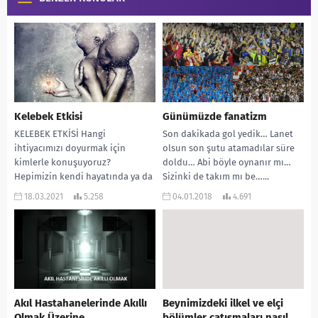
Kelebek Etkisi
Günümüzde fanatizm
KELEBEK ETKİSİ Hangi
Son dakikada gol yedik… Lanet
ihtiyacımızı doyurmak için
olsun son şutu atamadılar süre
kimlerle konuşuyoruz?
doldu… Abi böyle oynanır mı…
Hepimizin kendi hayatında ya da
Sizinki de takım mı be…...
başkalarının hayatında rastladığı
18.03.2021
5.258
04.01.2018
4.691
durumlardan söz ediyorum. X...
Akıl Hastahanelerinde Akıllı
Beynimizdeki ilkel ve elçi
Olmak Üzerine
bölümler çatışmaları nasıl