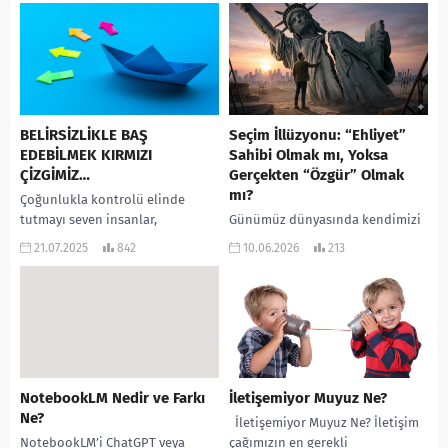
başlıyorlar...
BELİRSİZLİKLE BAŞ
Seçim İllüzyonu: “Ehliyet”
EDEBİLMEK KIRMIZI
Sahibi Olmak mı, Yoksa
ÇİZGİMİZ…
Gerçekten “Özgür” Olmak
mı?
Çoğunlukla kontrolü elinde
tutmayı seven insanlar,
Günümüz dünyasında kendimizi
belirsizlikle baş etmek için
ne kadar “özgür” hissediyoruz?
21.07.2025
842
10.06.2026
213
genelde her şeyi fazlasıyla
Sabah uyandığımızda hangi
düşünmeye eğilimlidir.
kahveyi içeceğimizi seçebilmek,
Hatalardan ve sürprizlerden
saçımızı istediğimiz renge
kaçmak...
boyatabilmek, mağaza
raflarından dilediğimiz...
NotebookLM Nedir ve Farkı
İletişemiyor Muyuz Ne?
Ne?
İletişemiyor Muyuz Ne? İletişim
NotebookLM’i ChatGPT veya
çağımızın en gerekli