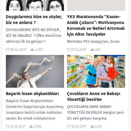
Duygularımız bize ne söyler,
YKS Maratonunda “Kasım-
biz ne anlarız ?
Aralık Çukuru”: Motivasyonu
Korumak ve Netleri Artırmak
DUYGULARIMIZ BİZE NE SÖYLER ,
İçin Altın Tavsiyeler
BİZ NE ANLARIZ ? Öfke denilince
aklınıza ilk ne geliyor ?
Merhaba YKS savaşçıları, Sınav
Genellikle öfkenin kötü olduğu...
maratonunun belki de en zorlu
08.02.2017
4.502
01.12.2025
402
virajlarından birindeyiz.
Sonbaharın sonları, kışın
başları… Birçok öğrenci için bu
dönem;...
Başarılı insan alışkanlıkları
Çocukların Anne ve Babayı
Yönettiği Devirler
Başarılı İnsan Alışkanlıkları
İsimlerini başarılarıyla duyurmuş
ÇOCUKLARIN ANNE BABAYI
insanların belirli ortak noktaları
YÖNETTİĞİ DEVİRLER Hergün yeni
vardır. Bu ortak noktalarının
bir veli geliyor karşıma
bazıları nelermiş onlara bakalım.
çocuğundan şikayet etmek için.
22.10.2017
1.789
18.01.2017
5.141
Uyku düzeni...
Buyurun oturun diyorum ve